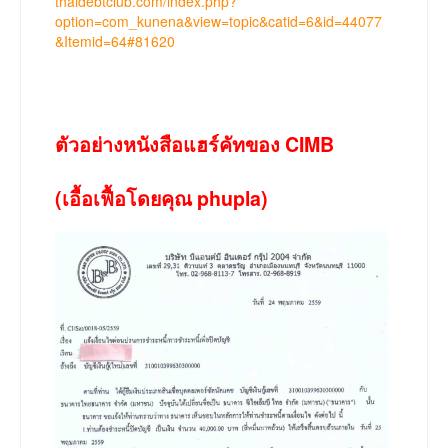
thaidebtclub.com/index.php?
option=com_kunena&view=topic&catid=6&id=44077
&Itemid=64#81620
ตัวอย่างหนังสือแฮร์คัทของ CIMB
(เอื้อเฟื้อโดยคุณ phupla)