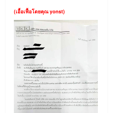
(เอื้อเฟื้อโดยคุณ yonst)