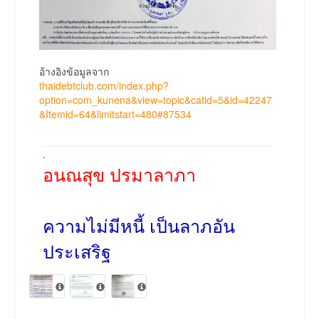
อ้างอิงข้อมูลจาก
thaidebtclub.com/index.php?
option=com_kunena&view=topic&catid=5&id=42247
&Itemid=64&limitstart=480#87534
.
อนณสุข ปรมาลาภา
ความไม่มีหนี้ เป็นลาภอัน
ประเสริฐ