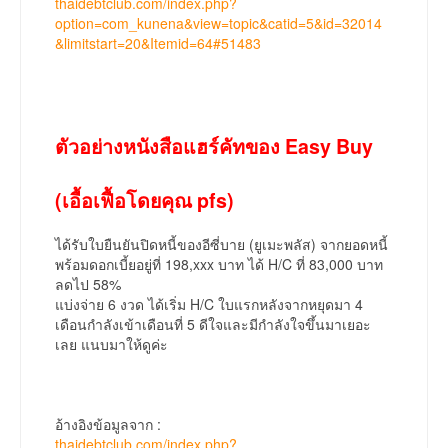
thaidebtclub.com/index.php?
option=com_kunena&view=topic&catid=5&id=32014
&limitstart=20&Itemid=64#51483
ตัวอย่างหนังสือแฮร์คัทของ Easy Buy
(เอื้อเฟื้อโดยคุณ pfs)
ได้รับใบยืนยันปิดหนี้ของอีซี่บาย (ยูเมะพลัส) จากยอดหนี้
พร้อมดอกเบี้ยอยู่ที่ 198,xxx บาท ได้ H/C ที่ 83,000 บาท
ลดไป 58%
แบ่งจ่าย 6 งวด ได้เริ่ม H/C ใบแรกหลังจากหยุดมา 4
เดือนกำลังเข้าเดือนที่ 5 ดีใจและมีกำลังใจขึ้นมาเยอะ
เลย แนบมาให้ดูค่ะ
อ้างอิงข้อมูลจาก :
thaidebtclub.com/index.php?