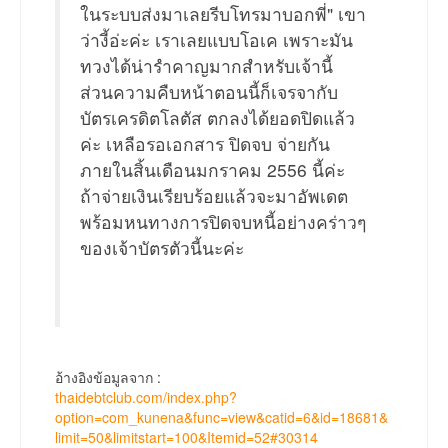
ในระบบส่งมาเลยรีบโทรมาบอกพี่" เขา
ว่างี้อ่ะค่ะ เราเลยแบบโอเค เพราะมัน
ทวงได้น่ารำคาญมากสำหรับเจ้านี้
ส่วนความคืบหน้าตอนนี้ก็เจรจากับ
บัตรเครดิตโลตัส ตกลงได้ยอดปิดแล้ว
ค่ะ เหลือรอเอกสาร ปิดจบ จ่ายกัน
ภายในสิ้นเดือนมกราคม 2556 นี้ค่ะ
ถ้าจ่ายเงินเรียบร้อยแล้วจะมาอัพเดต
พร้อมหนทางการปิดจบหนี้อย่างคร่าวๆ
ของเจ้าบัตรตัวนี้นะค่ะ
อ้างอิงข้อมูลจาก :
thaidebtclub.com/index.php?
option=com_kunena&func=view&catid=6&id=18681&
limit=50&limitstart=100&Itemid=52#30314