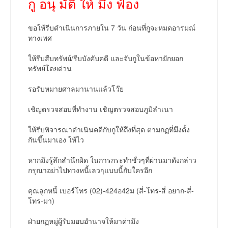
กู อนุ มัติ ให้ มึง ฟ้อง
ขอให้รีบดำเนินการภายใน 7 วัน ก่อนที่กูจะหมดอารมณ์
ทางเพศ
ให้รีบสืบทรัพย์/รีบบังคับคดี และจับกูในข้อหายักยอก
ทรัพย์โดยด่วน
รอรับหมายศาลมานานแล้วโว๊ย
เชิญตรวจสอบที่ทำงาน เชิญตรวจสอบภูมิลำเนา
ให้รีบพิจารณาดำเนินคดีกับกูให้ถึงที่สุด ตามกฏที่มึงตั้ง
กันขึ้นมาเอง ให้ไว
หากมึงรู้สึกสำนึกผิด ในการกระทำชั่วๆที่ผ่านมาดังกล่าว
กรุณาอย่าไปทวงหนี้เลวๆแบบนี้กับใครอีก
คุณลูกหนี้ เบอร์โทร (02)-424อ42ม (สี่-โทร-สี่ อยาก-สี่-
โทร-มา)
ฝ่ายกฏหมู่ผู้รับมอบอำนาจให้มาด่ามึง