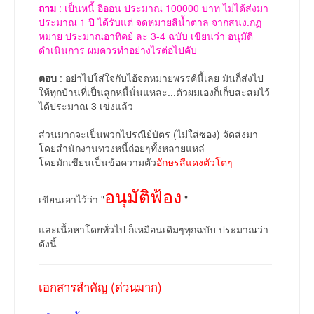
ถาม
: เป็นหนี้ อิออน ประมาณ 100000 บาท ไม่ได้ส่งมา
ประมาณ 1 ปี ได้รับแต่ จดหมายสีน้ำตาล จากสนง.กฏ
หมาย ประมาณอาทิคย์ ละ 3-4 ฉบับ เขียนว่า อนุมัติ
ดำเนินการ ผมควรทำอย่างไรต่อไปคับ
ตอบ
: อย่าไปใส่ใจกับไอ้จดหมายพรรค์นี้เลย มันก็ส่งไป
ให้ทุกบ้านที่เป็นลูกหนี้นั่นแหละ...ตัวผมเองก็เก็บสะสมไว้
ได้ประมาณ 3 เข่งแล้ว
ส่วนมากจะเป็นพวกไปรณีย์บัตร (ไม่ใส่ซอง) จัดส่งมา
โดยสำนักงานทวงหนี้ถ่อยๆทั้งหลายแหล่
โดยมักเขียนเป็นข้อความตัว
อักษรสีแดงตัวโตๆ
อนุมัติฟ้อง
เขียนเอาไว้ว่า "
"
และเนื้อหาโดยทั่วไป ก็เหมือนเดิมๆทุกฉบับ ประมาณว่า
ดังนี้
เอกสารสำคัญ (ด่วนมาก)