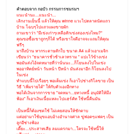
คำตอบจาก กอบัว กรรมการชมรมฯ
แนะนำนะ...แนะนำ...
เลิกงานเย็นนี้ แล้วให้คุณ winne แวะไปตลาดนัดแถว
บ้าน โฉบๆไปแถวแผงขายผัก
ถามเขาว่า "มีเข่งเก่าๆเหลือสักเข่งสองเข่งไหม?"
คุณขอซื้อเขาถูกๆก็ได้ หรือเขาใจดีอาจจะแถมให้คุณ
ฟรีๆ
มาถึงบ้าน หากระดาษสักใบ ขนาด A4 แล้วเอาเมจิก
เขียนว่า "ธนาคารชั่วช้าเลวทราม " แปะไว้ข้างเข่ง
พอมันส่งไอ้จดหมายที่ว่านั่นนะ...ก็โยนลงไปในเข่ง
พออาทิตย์หน้า วันหน้า ปีหน้า มันส่งมาอีก ก็โยนลงไป
ในเข่ง
ทำแบบนี้ไปเรื่อยๆ พอเต็มเข่ง ก็เอาไปช่างกิโลขาย เป็น
วิธี "เพิ่มรายได้" ให้กับตัวเองอีกทาง
พอได้เงินจากการขาย "จดหมา...ยทวงหนี้ อนุมัติให้มึง
ฟ้อง" ก็เอาเงินเนี้ยแหละไปแฮร์คัท ใช้หนี้คืนมัน
เป็นหนี้ก็ต้องชดใช้ ไม่เคยสอนให้ชักดาบ
แต่อย่ามาใช้มุขแอบอ้างอำนาจศาล ขู่ฟอดๆแฟดๆ เป็น
ลูกอีช่างฟ้อง
เดี๊ยะ...ประสาทเสีย ลมแดรกมา...ใครจะใช้หนี้ให้