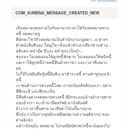
โดย
0834368962
COM_KUNENA_MESSAGE_CREATED_NEW
เห็นหลายๆคนถามไถ่กันมามากเวลาได้รับจดหมายทวง
หนี้ จดหมายขู่
ที่มักจะโชว์หัวจดหมายเป็นสำนักงานกฎหมา...ย ต่างๆ
ตัวหนังสือสีแดง ใหญ่โต เห็นแล้วทำเอาเสียวซาบซ่าน...
สติแตก หน้ามืด มึนงง คล้ายจะเป็นบ้า...
ชมรมฯ ไม่เคยสอนให้ลูกหนี้ชักดาบ ไม่เคยสอนให้หนีหนี้
แต่เราให้ลูกหนี้จ่ายหนี้คืนด้วยราคา และเวลาที่เหมาะ
สม
ไม่ให้ไปหยิบยืมกู้หนี้ยืมสิน มาชำระหนี้ ตามคำขู่ของเจ้า
หนี้
เราต่อต้านการทวงหนี้โหด เราปกป้องสิทธิของเรา อย่าง
ที่พึงจะมี และพึงจะเป็น
นึ่คือตัวอย่างจดหมายทวงหนี้ ที่มักจะแอบอ้างอำนาจศาล
แอบอ้างว่า จะเข้ามายึดทรัพย์ มาบังคับคดี
อ้างว่าเวลาขึ้นศาล จะเสียค่าโน้นนี้มากมาย
ซึ่งนับว่าเป็นการดูหมิ่นเหยียดหยามความยุติธรรม ของ
ศาลยิ่งนัก
แม้ว่าปัจจุบัน จดหมาย ไปรษณีย์บัตรพวกนี้จะน้อยลงไป