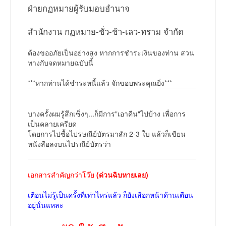
ฝ่ายกฏหมายผู้รับมอบอำนาจ
สำนักงาน กฏหมาย-ชั่ว-ช้า-เลว-ทราม จำกัด
ต้องขออภัยเป็นอย่างสูง หากการชำระเงินของท่าน สวน
ทางกับจดหมายฉบับนี้
***หากท่านได้ชำระหนี้แล้ว จักขอบพระคุณยิ่ง***
บางครั้งผมรู้สึกเซ็งๆ...ก็มีการ"เอาคืน"ไปบ้าง เพื่อการ
เป็นคลายเครียด
โดยการไปซื้อไปรษณีย์บัตรมาสัก 2-3 ใบ แล้วก็เขียน
หนังสือลงบนไปรณีย์บัตรว่า
เอกสารสำคัญกว่าโว๊ย
(ด่วนฉิบหายเลย)
เตือนไม่รู้เป็นครั้งที่เท่าไหร่แล้ว ก็ยังเสือกหน้าด้านเตือน
อยู่นั่นแหละ