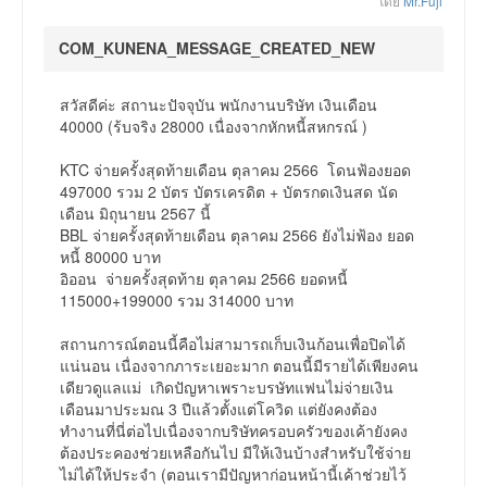
โดย
Mr.Fuji
COM_KUNENA_MESSAGE_CREATED_NEW
สวัสดีค่ะ สถานะปัจจุบัน พนักงานบริษัท เงินเดือน
40000 (ร้บจริง 28000 เนื่องจากหักหนี้สหกรณ์ )
KTC จ่ายครั้งสุดท้ายเดือน ตุลาคม 2566 โดนฟ้องยอด
497000 รวม 2 บัตร บัตรเครดิต + บัตรกดเงินสด นัด
เดือน มิถุนายน 2567 นี้
BBL จ่ายครั้งสุดท้ายเดือน ตุลาคม 2566 ยังไม่ฟ้อง ยอด
หนี้ 80000 บาท
อิออน จ่ายครั้งสุดท้าย ตุลาคม 2566 ยอดหนี้
115000+199000 รวม 314000 บาท
สถานการณ์ตอนนี้คือไม่สามารถเก็บเงินก้อนเพื่อปิดได้
แน่นอน เนื่องจากภาระเยอะมาก ตอนนี้มีรายได้เพียงคน
เดียวดูแลแม่ เกิดปัญหาเพราะบรษัทแฟนไม่จ่ายเงิน
เดือนมาประมณ 3 ปีแล้วตั้งแต่โควิด แต่ยังคงต้อง
ทำงานที่นี่ต่อไปเนื่องจากบริษัทครอบครัวของเค้ายังคง
ต้องประคองช่วยเหลือกันไป มีให้เงินบ้างสำหรับใช้จ่าย
ไม่ได้ให้ประจำ (ตอนเรามีปัญหาก่อนหน้านี้เค้าช่วยไว้