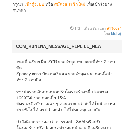
กรุณา
เข้าสู่ระบบ
หรือ
สมัครสมาชิกใหม่
เพื่อเข้าร่วมวง
สนทนา
1 ปี 4 เดือน ที่ผ่านมา
#130691
โดย
Mr.Fuji
COM_KUNENA_MESSAGE_REPLIED_NEW
ตอนนี้เครียดเพิ่ม SCB จ่ายล่าสุด กพ. ตอนนี้ค้าง 2 รอบ
บิล
Speedy cash บัตรกดเงินสด จ่ายล่าสุด มค. ตอนนี้เข้า
ค้าง 2 รอบบิล
ทางบัตรกดเงินสดเสนอปรับโครงสร้างหนี้ ประมาณ
1600*60 งวด ดอกเบี้ย 15%
บัตรเครดิตยังทวงเฉย ๆ ตอนแรกกะว่าถ้าได้โบนัสจะพอ
ประทังไปได้ สรุปน่าจะจ่ายได้ไม่หมดทุกสถาบัน
กำลังคิดหาทางออกว่าควรรอเข้า SAM หรือปรับ
โครงสร้าง หรือปล่อยรอทำยอมหน้าศาลดี เครียดมาก