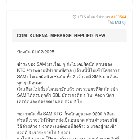
1 ปี 6 เดือน ที่ผ่านมา
#130564
โดย
Mr.Fuji
COM_KUNENA_MESSAGE_REPLIED_NEW
ปัจจบัน 01/02/2025
ชำระของ SAM มาเรื่อย ๆ ค่ะไม่เคยผิดนัด ส่วนของ
KTC ชำระตามที่ทำยอมที่ศาล (เจ้าหนี้นี้ไม่เข้าโครงการ
SAM) ไม่เคยผิดนัดเช่นกัน ทั้ง 2 เจ้าจะมี SMS มาเตือน
ทุก ๆ เดือนคะ
เงินเดือนไม่เสี่ยงโดนอายัตแล้ว เพราะบัตรที่ผิดนัด เข้า
SAM ได้ครบทุกตัว BBL บัตรเครดิต 1 ใบ Aeon บัตร
เครดิตและบัตรกดเงินสด รวม 2 ใบ
พอรวมกัน ทั้ง SAM KTC ก็หนักอยู่นะคะ 9200 /เดือน
ส่วนนี้เราจะไม่ให้ขาดส่งเป็นอันขาด ส่วนค่างวดรถใช้
วิธีจ่ายค้าง 1 งวดคะ(แต่ตอนนี้ยังค้าง 2 งวดอยู่ พอเข้า
งวดที่ 3 เราจะจ่ายไป 1 งวด)
รอโบนัสออกจะโป๊ะยอดค้างค่างวดรถ และบัครเครดิตที่