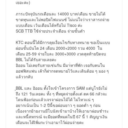
เยอะคะ)
ภาระปัจจุบันรถเดือนละ 14000 บาท/เดือน ขายไม่ได้
ขาดทุนและไม่พอปิดไฟแนนซ์ ไม่แน่ใจว่าเราสารถจ่าย
แบบเดือน เว้นเดือนได้หรือไม่ Tisco ค่ะ
SCB TTB ใช้จ่ายประจำเดือน จ่ายขั้นตำ
KTC ตอนนี้ได้มีการคุยเงื่อนไขกับทางทนาย ขอเป็นแบบ
ผ่อนขั้นบันได 24 เดือน 2000+2000 รวม 4000 ใน
เดือน 25-59 จ่ายใบละ 3000+3000 งวดสุดท้ายปิดจบ
BBL ไม่ได้รับสายเลยคะ
อิออน ไม่เคยรับสายเช่นกัน มีมา่หาที่พัก เจอกับคนใน
ออฟฟิสแฟน เค้าก็ฝากจดหมายไว้และเดินด้อม ๆ มอง ๆ
แล้ววกลับ
ฺฺBBL และ อิออน ตั้งใจเข้าโครงการ SAM แต่บูโรยังไม่
ถึง 121 วันเลยคะ ทั้ง ๆ ที่หยุดจ่ายตั้งแต่ ตค 66 กลัวจะ
โดนฟ้องก่อนแล้วเจรจาผ่อนไม้ได้ ไม่ไหวแน่ ๆ
อยากเน้นเป็น 1-2 ปีนี้ขอผ่อนยาว ๆ ยอดต่ำ ๆ ก่อน
เนื่องจากย้ายงานมีโบนัสเข้ามาบ้างให้เอามาผ่อนชำระ
และหนี้สหกรณ์ จะมียอดที่หมดในปี 67 นี้ 1 สัญญาเงิน
เดือนจะได้เิพิ่มกะว่าเอามาไว้ผ่อนจ่ายคะ