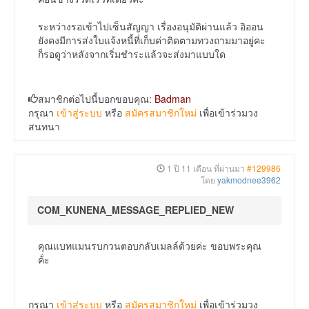
ระหว่างรอเข้าไปเซ็นสัญญา เรื่องอนุมัติผ่านแล้ว อิออน
ยังคงมีการส่งใบแจ้งหนี้ที่เก็บค่าติดตามทวงถามมาอยู่คะ
ก็รอดูว่าหลังจากเริ่มชำระแล้วจะส่งมาแบบใด
สมาชิกต่อไปนี้บอกขอบคุณ:
Badman
กรุณา
เข้าสู่ระบบ
หรือ
สมัครสมาชิกใหม่
เพื่อเข้าร่วมวง
สนทนา
1 ปี 11 เดือน ที่ผ่านมา
#129986
โดย
yakmodnee3962
COM_KUNENA_MESSAGE_REPLIED_NEW
คุณแบทแมนรบกวนตอบกลับเมลล์ด้วยค่ะ ขอบพระคุณ
ค้่ะ
กรุณา
เข้าสู่ระบบ
หรือ
สมัครสมาชิกใหม่
เพื่อเข้าร่วมวง