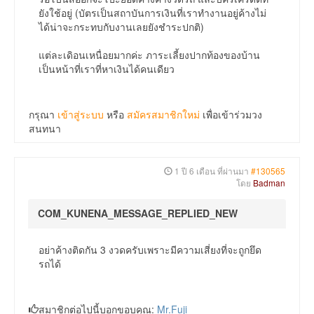
ยังใช้อยู่ (บัตรเป็นสถาบันการเงินที่เราทำงานอยู่ค้างไม่
ได้น่าจะกระทบกับงานเลยยังชำระปกติ)
แต่ละเดิอนเหนื่อยมากค่ะ ภาระเลี้ยงปากท้องของบ้าน
เป็นหน้าที่เราที่หาเงินได้คนเดียว
กรุณา
เข้าสู่ระบบ
หรือ
สมัครสมาชิกใหม่
เพื่อเข้าร่วมวง
สนทนา
1 ปี 6 เดือน ที่ผ่านมา
#130565
โดย
Badman
COM_KUNENA_MESSAGE_REPLIED_NEW
อย่าค้างติดกัน 3 งวดครับเพราะมีความเสี่ยงที่จะถูกยึด
รถได้
สมาชิกต่อไปนี้บอกขอบคุณ:
Mr.Fuji