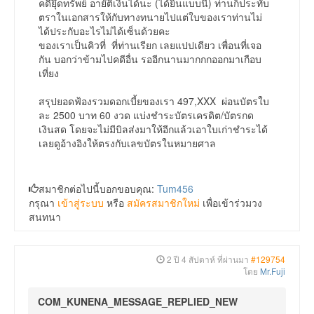
คดียุึดทรัพย์ อายัติเงินได้นะ (ได้ยินแบบนี้) ท่านก็ประทับ
ตราในเอกสารให้กับทางทนายไปแต่ใบของเราท่านไม่
ได้ประกับอะไรไม่ได้เซ็นด้วยคะ
ของเราเป็นคิวที่ ที่ท่านเรียก เลยแปปเดียว เพื่อนที่เจอ
กัน บอกว่าข้ามไปคดีอื่น รออีกนานมากกกออกมาเกือบ
เที่ยง
สรุปยอดฟ้องรวมดอกเบี้ยของเรา 497,XXX ผ่อนบัตรใบ
ละ 2500 บาท 60 งวด แบ่งชำระบัตรเครดิต/บัตรกด
เงินสด โดยจะไม่มีบิลส่งมาให้อีกแล้วเอาใบเก่าชำระได้
เลยดูอ้างอิงให้ตรงกับเลขบัตรในหมายศาล
สมาชิกต่อไปนี้บอกขอบคุณ:
Tum456
กรุณา
เข้าสู่ระบบ
หรือ
สมัครสมาชิกใหม่
เพื่อเข้าร่วมวง
สนทนา
2 ปี 4 สัปดาห์ ที่ผ่านมา
#129754
โดย
Mr.Fuji
COM_KUNENA_MESSAGE_REPLIED_NEW