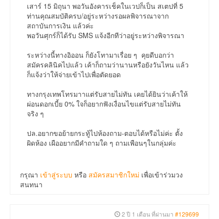
เสาร์ 15 มิถุนา พอวันอังคารเช็คในเวปก็เป็น สเตปที่ 5
ท่านคุณสมบัติครบ/อยู่ระหว่างรอผลพิจารณาจาก
สถาบันการเงิน แล้วค่ะ
พอวันศุกร์ก็ได้รับ SMS แจ้งอีกทีว่าอยู่ระหว่างพิจารณา
ระหว่างนี้ทางอิออน ก็ยังโทามาเรื่อย ๆ คุยดีบอกว่า
สมัครคลินิคไปแล้ว เค้าก็ถามว่านานหรือยังวันไหน แล้ว
ก็แจ้งว่าให้จ่ายเข้าไปเพื่อตัดยอด
ทางกรุงเทพโทรมาาแต่รับสายไม่ทัน เคยได้ยินว่าเค้าให้
ผ่อนดอกเบี้ย 0% ใจก็อยากฟังเงื่อนไขแต่รับสายไม่ทัน
จริง ๆ
ปล.อยากขอย้ายกระทู้ไปห้องถาม-ตอบได้หรือไม่ค่ะ ตั้ง
ผิดห้อง เผืออยากมีคำถามใด ๆ ถามเพือนๆในกลุ่มค่ะ
กรุณา
เข้าสู่ระบบ
หรือ
สมัครสมาชิกใหม่
เพื่อเข้าร่วมวง
สนทนา
2 ปี 1 เดือน ที่ผ่านมา
#129699