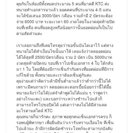
คุยกันในห้องมีทั้งหมดประมาณ 5 คนที่มาคดี KTC ค่ะ
ทนายทำเอกสารมาแล้ว ยอดคคนที่ประมาณ 4-5 แสน
จะได้ข้อเสนอ 3000/บัตร /เดือน รวมถ้ามี 2 บัตรจะต้อง
จ่าย 6000 บาท ระยะเวลา 60 งวดโดยในงวดสุดท้ายปิด
จบที่เหลือ คนที่ยอดสูงหรือน้อยกว่านั้นยอดผ่อนก็เป็นไป
ตามสัดส่วนคะ
เราเลยถามถึงที่เคยโทรคุยว่าขอขั้นบันไดเอาไว้ แต่ทาง
ทนายไม่ได้ทำเงื่อนไขนั้นมาให้ เลยแจ้งว่าลดยอดผ่อน
ได้ได้สุดที่ 2500/บัตร/เดือน รวม 2 บัตร เป้น 5000บาท
งวดสุดท้ายปิดจบ รอบที่เราไปเซ็นเอกสาร 4 ใบ ได้กลับ
มา 1 ใบ โดยที่ต้องมีการเซ็นกำกับตรงที่ยอดผ่อนที่มีการ
แก้ไขด้วย ทั้งทนายและเราต้องเซ็นคู่กันคะ
คุยง่ายแต่ว่าคิดว่าเค้ามีขั้นต่ำมาแล้วว่าต่ำกว่านี้ไม่ได้
เพราะมีคนถามว่า ลดยอดและดอกเบี้ยน้อยกว่านี้ได้มี้ย
ทนายแจ้งว่าไม่ได้(แต่จำคำพูดไม่ได้แม่น ๆ ว่าพูดว่า
อย่างไรนะคะ) และบอกว่าระหว่างชำระไปแล้วก็
สามารถโทรไปขอปิดได้ แต่เดาว่าคงไม่ได้มีส่วนลด
อะไรตามสไตล์ KTC
คุณทนายก็น่ารักคะ สุภาพ พอทุกคนเซ็นเอกสารครบ ก็
รอพบผู้พิพากษา เพื่อยืนยันว่าเรารับทราบเงื่อนไข ที่เซ็น
ไปแล้วนะ ถ้ามีการผิดนัดชำรระโจทก์จะสามารถบังคับ