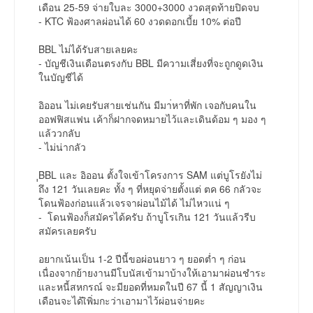
เดือน 25-59 จ่ายใบละ 3000+3000 งวดสุดท้ายปิดจบ
- KTC ฟ้องศาลผ่อนได้ 60 งวดดอกเบี้ย 10% ต่อปี
BBL ไม่ได้รับสายเลยคะ
- บัญชีเงินเดือนตรงกับ BBL มีความเสี่ยงที่จะถูกดูดเงิน
ในบัญชีได้
อิออน ไม่เคยรับสายเช่นกัน มีมา่หาที่พัก เจอกับคนใน
ออฟฟิสแฟน เค้าก็ฝากจดหมายไว้และเดินด้อม ๆ มอง ๆ
แล้ววกลับ
- ไม่น่ากลัว
ฺฺBBL และ อิออน ตั้งใจเข้าโครงการ SAM แต่บูโรยังไม่
ถึง 121 วันเลยคะ ทั้ง ๆ ที่หยุดจ่ายตั้งแต่ ตค 66 กลัวจะ
โดนฟ้องก่อนแล้วเจรจาผ่อนไม้ได้ ไม่ไหวแน่ ๆ
- โดนฟ้องก็สมัครได้ครับ ถ้าบูโรเกิน 121 วันแล้วรีบ
สมัครเลยครับ
อยากเน้นเป็น 1-2 ปีนี้ขอผ่อนยาว ๆ ยอดต่ำ ๆ ก่อน
เนื่องจากย้ายงานมีโบนัสเข้ามาบ้างให้เอามาผ่อนชำระ
และหนี้สหกรณ์ จะมียอดที่หมดในปี 67 นี้ 1 สัญญาเงิน
เดือนจะได้เิพิ่มกะว่าเอามาไว้ผ่อนจ่ายคะ