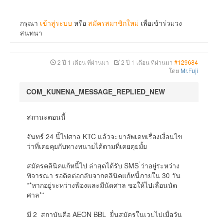
กรุณา
เข้าสู่ระบบ
หรือ
สมัครสมาชิกใหม่
เพื่อเข้าร่วมวง
สนทนา
2 ปี 1 เดือน ที่ผ่านมา
-
2 ปี 1 เดือน ที่ผ่านมา
#129684
โดย
Mr.Fuji
COM_KUNENA_MESSAGE_REPLIED_NEW
สถานะตอนนี้
จันทร์ 24 นี้ไปศาล KTC แล้วจะมาอัพเดทเรื่องเงื่อนไข
ว่าที่เคยคุยกับทางทนายได้ตามที่เคยคุยมั้ย
สมัครคลินิคแก้หนี้ไป ล่าสุดได้รับ SMS ่ว่าอยู่ระหว่าง
พิจารณา รอติดต่อกลับจากคลินิคแก้หนี้ภายใน 30 วัน
**หากอยู่ระหว่างฟ้องและมีนัดศาล ขอให้ไปเลื่อนนัด
ศาล**
มี 2 สถาบันคือ AEON BBL ยื่นสมัครในเวปไปเมื่อวัน