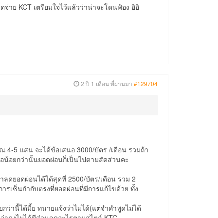
จ่าย KCT เตรียมใจไว้แล้วว่าน่าจะโดนฟ้อง อิอิ
2 ปี 1 เดือน ที่ผ่านมา
#129704
 4-5 แสน จะได้ข้อเสนอ 3000/บัตร /เดือน รวมถ้า
ือน้อยกว่านั้นยอดผ่อนก็เป็นไปตามสัดส่วนคะ
่าลดยอดผ่อนได้ได้สุดที่ 2500/บัตร/เดือน รวม 2
รเซ็นกำกับตรงที่ยอดผ่อนที่มีการแก้ไขด้วย ทั้ง
กว่านี้ได้มี้ย ทนายแจ้งว่าไม่ได้(แต่จำคำพูดไม่ได้
าว่าคงไม่ได้มีส่วนลดอะไรตามสไตล์ KTC