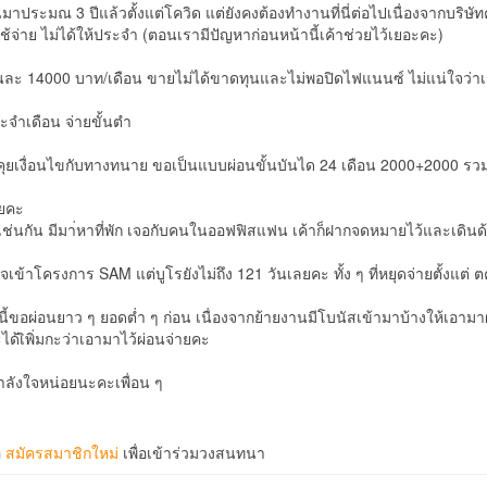
นมาประมณ 3 ปีแล้วตั้งแต่โควิด แต่ยังคงต้องทำงานที่นี่ต่อไปเนื่องจากบริ
ใช้จ่าย ไม่ได้ให้ประจำ (ตอนเรามีปัญหาก่อนหน้านี้เค้าช่วยไว้เยอะคะ)
นละ 14000 บาท/เดือน ขายไม่ได้ขาดทุนและไม่พอปิดไฟแนนซ์ ไม่แน่ใจว่าเร
จำเดือน จ่ายขั้นตำ
รคุยเงื่อนไขกับทางทนาย ขอเป็นแบบผ่อนขั้นบันได 24 เดือน 2000+2000 ร
ลยคะ
เช่นกัน มีมา่หาที่พัก เจอกับคนในออฟฟิสแฟน เค้าก็ฝากจดหมายไว้และเดินด
งใจเข้าโครงการ SAM แต่บูโรยังไม่ถึง 121 วันเลยคะ ทั้ง ๆ ที่หยุดจ่ายตั้งแต
ีนี้ขอผ่อนยาว ๆ ยอดต่ำ ๆ ก่อน เนื่องจากย้ายงานมีโบนัสเข้ามาบ้างให้เอาม
ด้เิพิ่มกะว่าเอามาไว้ผ่อนจ่ายคะ
ังใจหน่อยนะคะเพื่อน ๆ
อ
สมัครสมาชิกใหม่
เพื่อเข้าร่วมวงสนทนา