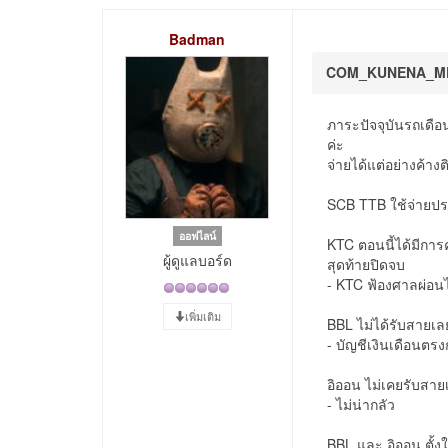
Badman
COM_KUNENA_M
ภาระปัจจุบันรถเดือ
ค่ะ
จ่ายได้แต่อย่างค้าง
SCB TTB ใช้จ่ายประ
ออฟไลน์
KTC ตอนนี้ได้มีกา
ผู้ดูแลบอร์ด
สุดท้ายปิดจบ
- KTC ฟ้องศาลผ่อนไ
เพิ่มเติม
BBL ไม่ได้รับสายเ
- บัญชีเงินเดือนตรงก
อิออน ไม่เคยรับสาย
- ไม่น่ากลัว
ฺฺBBL และ อิออน ตั้