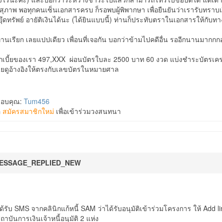
สุภาพ พอทุกคนเซ็นเอกสารครบ ก็รอพบผู้พิพากษา เพื่อยืนยันว่าเรารับทราบเง
ุึดทรัพย์ อายัติเงินได้นะ (ได้ยินแบบนี้) ท่านก็ประทับตราในเอกสารให้กั
่ท่านเรียก เลยแปปเดียว เพื่อนที่เจอกัน บอกว่าข้ามไปคดีอื่น รออีกนานมากกก
เบี้ยของเรา 497,XXX ผ่อนบัตรใบละ 2500 บาท 60 งวด แบ่งชำระบัตรเครดิ
ลยดูอ้างอิงให้ตรงกับเลขบัตรในหมายศาล
ขอบคุณ:
Tum456
อ
สมัครสมาชิกใหม่
เพื่อเข้าร่วมวงสนทนา
ESSAGE_REPLIED_NEW
 ได้รับ SMS จากคลินิกแก้หนี้ SAM ว่าได้รับอนุมัติเข้าร่วมโครงการ ให้ Add li
บันการเงินเจ้าหนี้อนุมัติ 2 แห่ง