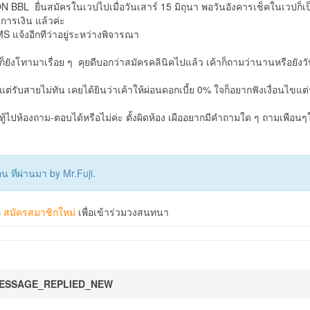
N BBL ยื่นสมัครในเวปไปเมื่อวันเสาร์ 15 มิถุนา พอวันอังคารเช็คในเวปก็เป
ารเงิน แล้วค่ะ
SMS แจ้งอีกทีว่าอยู่ระหว่างพิจารณา
ก็ยังโทามาเรื่อย ๆ คุยดีบอกว่าสมัครคลินิคไปแล้ว เค้าก็ถามว่านานหรือยังวั
รับสายไม่ทัน เคยได้ยินว่าเค้าให้ผ่อนดอกเบี้ย 0% ใจก็อยากฟังเงื่อนไขแต่
้ไปห้องถาม-ตอบได้หรือไม่ค่ะ ตั้งผิดห้อง เผืออยากมีคำถามใด ๆ ถามเพือนๆใ
ือน ที่ผ่านมา by
Mr.Fuji
.
อ
สมัครสมาชิกใหม่
เพื่อเข้าร่วมวงสนทนา
ESSAGE_REPLIED_NEW