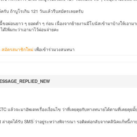
ครับ ถ้าบูโรเกิน 121 วันแล้วรีบสมัครเลยครับ
ีนี้ขอผ่อนยาว ๆ ยอดต่ำ ๆ ก่อน เนื่องจากย้ายงานมีโบนัสเข้ามาบ้างให้เอาม
ด้เิพิ่มกะว่าเอามาไว้ผ่อนจ่ายคะ
อ
สมัครสมาชิกใหม่
เพื่อเข้าร่วมวงสนทนา
ESSAGE_REPLIED_NEW
KTC แล้วจะมาอัพเดทเรื่องเงื่อนไข ว่าที่เคยคุยกับทางทนายได้ตามที่เคยคุยมั้
ป ล่าสุดได้รับ SMS ่ว่าอยู่ระหว่างพิจารณา รอติดต่อกลับจากคลินิคแก้หนี้ภ