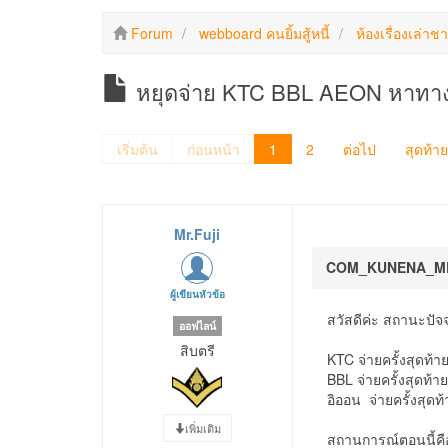
Forum
webboard คนยิ้มสู้หนี้
ห้องเรื่องเล่าชา
หยุดจ่าย KTC BBL AEON หาทาง
เริ่มต้น
ก่อนหน้า
1
2
ต่อไป
สุดท้าย
Mr.Fuji
COM_KUNENA_M
ผู้เขียนหัวข้อ
สวัสดีค่ะ สถานะปัจจ
ออฟไลน์
สิบตรี
KTC จ่ายครั้งสุดท้
BBL จ่ายครั้งสุดท้า
อิออน จ่ายครั้งสุ
เพิ่มเติม
สถานการณ์ตอนนี้คือ