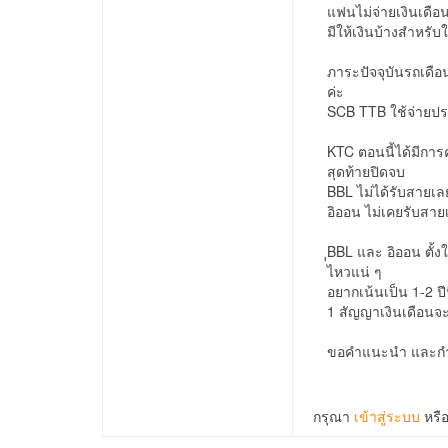
แฟนไม่จ่ายเงินเดือ
มีให้เงินบ้างสำหรับ
ภาระปัจจุบันรถเดือ
ค่ะ
SCB TTB ใช้จ่ายประ
KTC ตอนนี้ได้มีกา
สุดท้ายปิดจบ
BBL ไม่ได้รับสายเ
อิออน ไม่เคยรับสาย
ฺฺBBL และ อิออน ตั้
ไหวแน่ ๆ
อยากเน้นเป็น 1-2 ป
1 สัญญาเงินเดือนจะไ
ขอคำแนะนำ และกำล
กรุณา
เข้าสู่ระบบ
หรื