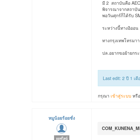
มี 2 สถาบันคือ AEO
พิจารณาจากสถาบันก
พอวันศุกร์ก็ได้รับ 
ระหว่างนี้ทางอิออน 
ทางกรุงเทพโทรมาาแต่
ปล.อยากขอย้ายกระทู
Last edit: 2 ปี 1 เด
กรุณา
เข้าสู่ระบบ
หรื
หมูน้อยร้อยชั่ง
COM_KUNENA_M
ออฟไลน์