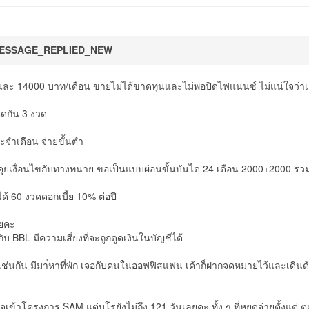
ESSAGE_REPLIED_NEW
นละ 14000 บาท/เดือน ขายไม่ได้ขาดทุนและไม่พอปิดไฟแนนซ์ ไม่แน่ใจว่าเร
ติดกัน 3 งวด
จำเดือน จ่ายขั้นตำ
รคุยเงื่อนไขกับทางทนาย ขอเป็นแบบผ่อนขั้นบันได 24 เดือน 2000+2000 ร
ด้ 60 งวดดอกเบี้ย 10% ต่อปี
ลยคะ
ับ BBL มีความเสี่ยงที่จะถูกดูดเงินในบัญชีได้
เช่นกัน มีมา่หาที่พัก เจอกับคนในออฟฟิสแฟน เค้าก็ฝากจดหมายไว้และเดินด
งใจเข้าโครงการ SAM แต่บูโรยังไม่ถึง 121 วันเลยคะ ทั้ง ๆ ที่หยุดจ่ายตั้งแต