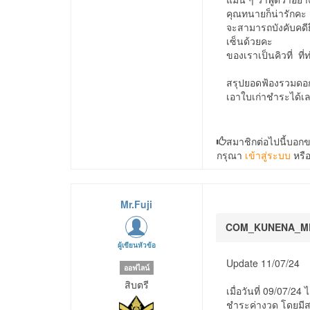
คุณทนายก็น่ารักคะ 
จะสามารถบังคับคดีย
เซ็นด้วยคะ
ของเราเป็นคิวที่ ที
สรุปยอดฟ้องรวมดอก
เอาใบเก่าชำระได้เ
สมาชิกต่อไปนี้บอก
กรุณา
เข้าสู่ระบบ
หรื
Mr.Fuji
COM_KUNENA_M
ผู้เขียนหัวข้อ
Update 11/07/24
ออฟไลน์
สิบตรี
เมื่อวันที่ 09/07/24
ชำระค่างวด โดยมีสถา