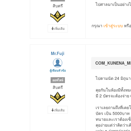
ไปศาลมาเป็นอย่างไร
สิบตรี
กรุณา
เข้าสู่ระบบ
หรื
เพิ่มเติม
Mr.Fuji
COM_KUNENA_M
ผู้เขียนหัวข้อ
ไปตามนัด 24 มิถุน
ออฟไลน์
สิบตรี
คุยกันในห้องมีทั้
มี 2 บัตรจะต้องจ่า
เราเลยถามถึงที่เคยโ
เพิ่มเติม
บัตร เป้น 5000บาท ง
ทนายและเราต้องเซ็
คุยง่ายแต่ว่าคิดว่าเ
แม่น ๆ ว่าพูดว่าอ