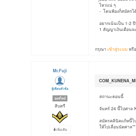
ไหวแน่ ๆ
- โดนฟ้องก็สมัครได้
อยากเน้นเป็น 1-2 ป
1 สัญญาเงินเดือนจะไ
กรุณา
เข้าสู่ระบบ
หรื
Mr.Fuji
COM_KUNENA_M
ผู้เขียนหัวข้อ
สถานะตอนนี้
ออฟไลน์
สิบตรี
จันทร์ 24 นี้ไปศาล 
สมัครคลินิคแก้หนี้ไ
ให้ไปเลื่อนนัดศาล**
เพิ่มเติม