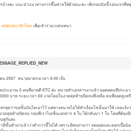
บ้างคะ แนะนำแนวทางการขึ้นศาลให้ด้วยนะคะ เพิ่งรอบบิลนี้รอบแรกที่หยุด
อ
สมัครสมาชิกใหม่
เพื่อเข้าร่วมวงสนทนา
ESSAGE_REPLIED_NEW
ายน 2567 ทนายมาตรงเวลา 9.00 เป๊ะ
งหมดประมาณ 5 คนที่มาคดี KTC ค่ะ ทนายทำเอกสารมาแล้ว ยอดคคนที่ประมาณ
ย 6000 บาท ระยะเวลา 60 งวดโดยในงวดสุดท้ายปิดจบที่เหลือ คนที่ยอดสูงหร
ทรคุยว่าขอขั้นบันไดเอาไว้ แต่ทางทนายไม่ได้ทำเงื่อนไขนั้นมาให้ เลยแจ้งว
วดสุดท้ายปิดจบ รอบที่เราไปเซ็นเอกสาร 4 ใบ ได้กลับมา 1 ใบ โดยที่ต้องมีกา
นคู่กันคะ
ค้ามีขั้นต่ำมาแล้วว่าต่ำกว่านี้ไม่ได้ เพราะมีคนถามว่า ลดยอดและดอกเบี้ยน้อย
ย่างไรนะคะ) และบอกว่าระหว่างชำระไปแล้วก็สามารถโทรไปขอปิดได้ แต่เด