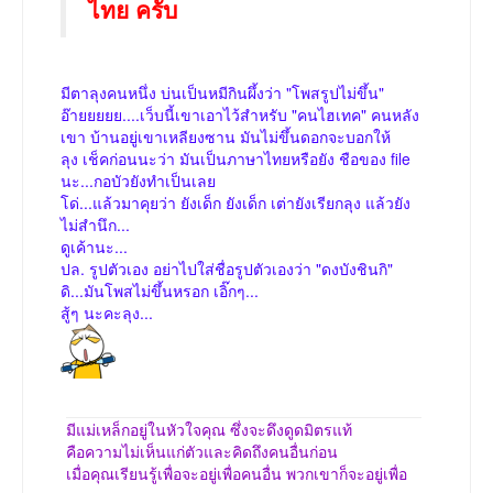
ไทย ครับ
มีตาลุงคนหนึ่ง บ่นเป็นหมีกินผึ้งว่า "โพสรูปไม่ขึ้น"
อ๊ายยยยย....เว็บนี้เขาเอาไว้สำหรับ "คนไฮเทค" คนหลัง
เขา บ้านอยู่เขาเหลียงซาน มันไม่ขึ้นดอกจะบอกให้
ลุง เช็คก่อนนะว่า มันเป็นภาษาไทยหรือยัง ชือของ file
นะ...กอบัวยังทำเป็นเลย
โด่...แล้วมาคุยว่า ยังเด็ก ยังเด็ก เต่ายังเรียกลุง แล้วยัง
ไม่สำนึก...
ดูเค้านะ...
ปล. รูปตัวเอง อย่าไปใส่ชื่อรูปตัวเองว่า "ดงบังชินกิ"
ดิ...มันโพสไม่ขึ้นหรอก เอิ๊กๆ...
สู้ๆ นะคะลุง...
มีแม่เหล็กอยู่ในหัวใจคุณ ซึ่งจะดึงดูดมิตรแท้
คือความไม่เห็นแก่ตัวและคิดถึงคนอื่นก่อน
เมื่อคุณเรียนรู้เพื่อจะอยู่เพื่อคนอื่น พวกเขาก็จะอยู่เพื่อ