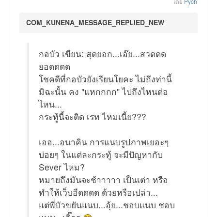
โดย
Pych
COM_KUNENA_MESSAGE_REPLIED_NEW
กอบัว เขียน: สุดยอก...เอ๊ย...สวดดด
ยอดดดด
โชคดีที่กอบัวยังเรียนโยคะ ไม่ถึงท่านี้
มิฉะนั้น คง "แหกกกก" ไปถึงไหนต่อ
ไหน...
กระทู้นี้จะติด เรท ไหมเนี้ย???
เออ...อนาคิน การแนบรูปภาพเยอะๆ
บ่อยๆ ในแต่ละกระทู้ จะมีปัญหากับ
Sever ไหม?
หมายถึงมันจะช้าาาาา เป็นเต่า หรือ
ทำให้เว็บอืดดดด ด้วยหรือเปล่า...
แต่พี่บัวขยันแนบ...อุ้ย...ชอบแนบ ชอบ