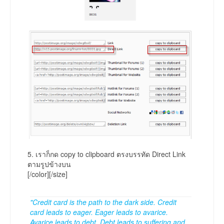
5. เราก็กด copy to clipboard ตรงบรรทัด Direct Link
ตามรูปข้างบน
[/color][/size]
"Credit card is the path to the dark side. Credit
card leads to eager. Eager leads to avarice.
Avarice leads to debt. Debt leads to suffering and