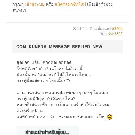
กรุณา
เข้าสู่ระบบ
หรือ
สมัครสมาชิกใหม่
เพื่อเข้าร่วมวง
สนทนา
14 ปี 6 เดือน ที่ผ่านมา
#3406
โดย
Nok2865
COM_KUNENA_MESSAGE_REPLIED_NEW
สุดยอก...เอ๊ย...สวดดดยอดดดด
โชคดีที่กอบัวยังเรียนโยคะ ไม่ถึงท่านี้
มิฉะนั้น คง "แหกกกก" ไปถึงไหนต่อไหน...
กระทู้นี้จะติด เรท ไหมเนี้ย???
เออ...อนาคิน การแนบรูปภาพเยอะๆ บ่อยๆ ในแต่ละ
กระทู้ จะมีปัญหากับ Sever ไหม?
หมายถึงมันจะช้าาาาา เป็นเต่า หรือทำให้เว็บอืดดดด
ด้วยหรือเปล่า...
แต่พี่บัวขยันแนบ...อุ้ย...ชอบแนบ ชอบแนบ...เอิ๊กๆ