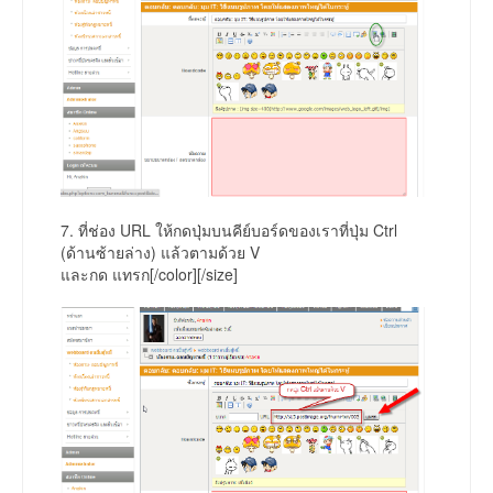
7. ที่ช่อง URL ให้กดปุ่มบนคีย์บอร์ดของเราที่ปุ่ม Ctrl
(ด้านซ้ายล่าง) แล้วตามด้วย V
และกด แทรก[/color][/size]