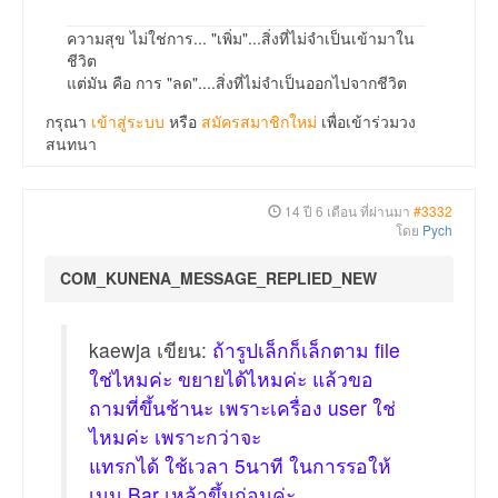
ความสุข ไม่ใช่การ... "เพิ่ม"...สิ่งที่ไม่จำเป็นเข้ามาใน
ชีวิต
แต่มัน คือ การ "ลด"....สิ่งที่ไม่จำเป็นออกไปจากชีวิต
กรุณา
เข้าสู่ระบบ
หรือ
สมัครสมาชิกใหม่
เพื่อเข้าร่วมวง
สนทนา
14 ปี 6 เดือน ที่ผ่านมา
#3332
โดย
Pych
COM_KUNENA_MESSAGE_REPLIED_NEW
kaewja เขียน:
ถ้ารูปเล็กก็เล็กตาม file
ใช่ไหมค่ะ ขยายได้ไหมค่ะ แล้วขอ
ถามที่ขึ้นช้านะ เพราะเครื่อง user ใช่
ไหมค่ะ เพราะกว่าจะ
แทรกได้ ใช้เวลา 5นาที ในการรอให้
เมนู Bar เหล้าขึ้นก่อนค่ะ