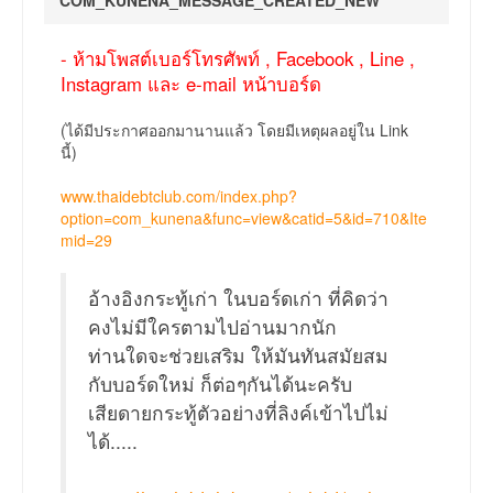
COM_KUNENA_MESSAGE_CREATED_NEW
- ห้ามโพสต์เบอร์โทรศัพท์ , Facebook , Line ,
Instagram และ e-mail หน้าบอร์ด
(ได้มีประกาศออกมานานแล้ว โดยมีเหตุผลอยู่ใน Link
นี้)
www.thaidebtclub.com/index.php?
option=com_kunena&func=view&catid=5&id=710&Ite
mid=29
อ้างอิงกระทู้เก่า ในบอร์ดเก่า ที่คิดว่า
คงไม่มีใครตามไปอ่านมากนัก
ท่านใดจะช่วยเสริม ให้มันทันสมัยสม
กับบอร์ดใหม่ ก็ต่อๆกันได้นะครับ
เสียดายกระทู้ตัวอย่างที่ลิงค์เข้าไปไม่
ได้.....