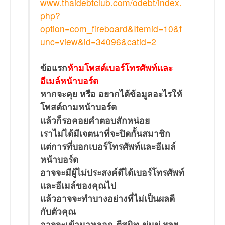
www.thaidebtclub.com/odebt/index.
php?
option=com_fireboard&Itemid=10&f
unc=view&id=34096&catid=2
ข้อแรก
ห้ามโพสต์เบอร์โทรศัพท์และ
อีเมล์หน้าบอร์ด
หากจะคุย หรือ อยากได้ข้อมูลอะไรให้
โพสต์ถามหน้าบอร์ด
แล้วก็รอคอยคำตอบสักหน่อย
เราไม่ได้มีเจตนาที่จะปิดกั้นสมาชิก
แต่การที่บอกเบอร์โทรศัพท์และอีเมล์
หน้าบอร์ด
อาจจะมีผู้ไม่ประสงค์ดีได้เบอร์โทรศัพท์
และอีเมล์ของคุณไป
แล้วอาจจะทำบางอย่างที่ไม่เป็นผลดี
กับตัวคุณ
อาจจะเข้ามาหลอก-ตีสนิท-ข่มขู่ ฯลฯ