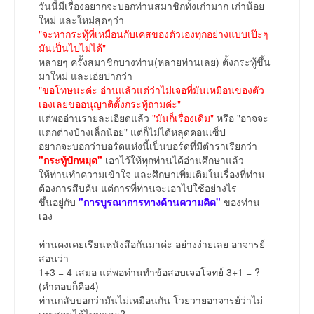
วันนี้มีเรื่องอยากจะบอกท่านสมาชิกทั้งเก่ามาก เก่าน้อย
ใหม่ และใหม่สุดๆว่า
"จะหากระทู้ที่เหมือนกับเคสของตัวเองทุกอย่างแบบเป๊ะๆ
มันเป็นไปไม่ได้"
หลายๆ ครั้งสมาชิกบางท่าน(หลายท่านเลย) ตั้งกระทู้ขึ้น
มาใหม่ และเอ่ยปากว่า
"ขอโทษนะค่ะ อ่านแล้วแต่ว่าไม่เจอที่มันเหมือนของตัว
เองเลยขออนุญาติตั้งกระทู้ถามค่ะ"
แต่พออ่านรายละเอียดแล้ว
"มันก็เรื่องเดิม"
หรือ "อาจจะ
แตกต่างบ้างเล็กน้อย" แต่ก็ไม่ได้หลุดคอนเซ็ป
อยากจะบอกว่าบอร์ดแห่งนี้เป็นบอร์ดที่มีตำราเรียกว่า
"กระทู้ปักหมุด"
เอาไว้ให้ทุกท่านได้อ่านศึกษาแล้ว
ให้ท่านทำความเข้าใจ และศึกษาเพิ่มเติมในเรื่องที่ท่าน
ต้องการสืบค้น แต่การที่ท่านจะเอาไปใช้อย่างไร
ขึ้นอยู่กับ
"การบูรณาการทางด้านความคิด"
ของท่าน
เอง
ท่านคงเคยเรียนหนังสือกันมาค่ะ อย่างง่ายเลย อาจารย์
สอนว่า
1+3 = 4 เสมอ แต่พอท่านทำข้อสอบเจอโจทย์ 3+1 = ?
(คำตอบก็คือ4)
ท่านกลับบอกว่ามันไม่เหมือนกัน โวยวายอาจารย์ว่าไม่