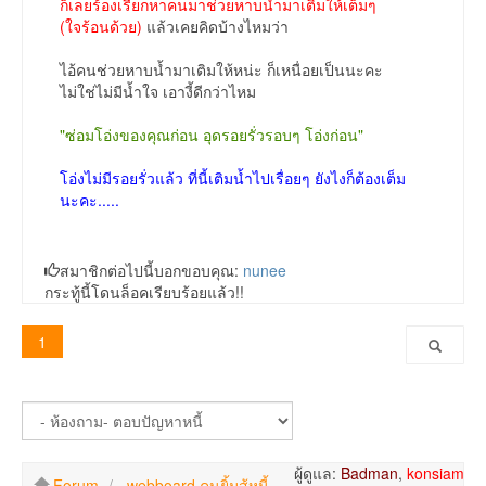
ก็เลยร้องเรียกหาคนมาช่วยหาบน้ำมาเติมให้เต็มๆ
(ใจร้อนด้วย)
แล้วเคยคิดบ้างไหมว่า
ไอ้คนช่วยหาบน้ำมาเติมให้หน่ะ ก็เหนื่อยเป็นนะคะ
ไม่ใช่ไม่มีน้ำใจ เอางี้ดีกว่าไหม
"ซ่อมโอ่งของคุณก่อน อุดรอยรั่วรอบๆ โอ่งก่อน"
โอ่งไม่มีรอยรั่วแล้ว ที่นี้เติมน้ำไปเรื่อยๆ ยังไงก็ต้องเต็ม
นะคะ.....
สมาชิกต่อไปนี้บอกขอบคุณ:
nunee
กระทู้นี้โดนล็อคเรียบร้อยแล้ว!!
1
ผู้ดูแล:
Badman
,
konsiam
Forum
webboard คนยิ้มสู้หนี้