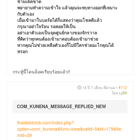
ข้ามเด็ดขาด
พยายามทำความเข้าใจ แล้วคุณจะพบทางออกที่เหมาะ
กับตัวเอง
เมื่อเข้ามาในบอร์ดได้ก็แสดงว่าคุณโชคดีแล้ว
กรุณาอย่าใจร้อน รอคอยให้เป็น
อย่าเอาตัวเองเป็นจุดศูนย์กลางของจักรวาล
ที่คิดว่าทุกคนต้องเข้ามาตอบต้องเข้ามาช่วย
หากคุณไม่ช่วยเหลือตัวเองก็ไม่มีใครช่วยอะไรคุณได้
หรอก
กระทู้นี้โดนล็อคเรียบร้อยแล้ว!!
14 ปี 7 เดือน ที่ผ่านมา
#712
โดย
Ly89
COM_KUNENA_MESSAGE_REPLIED_NEW
thaidebtclub.com/index.php?
option=com_kunena&func=view&catid=5&id=179&Ite
mid=29