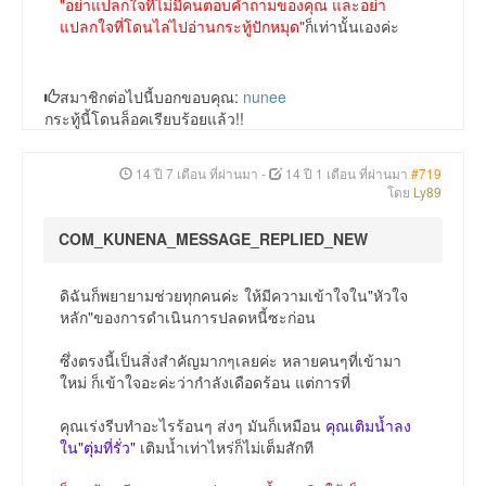
"อย่าแปลกใจที่ไม่มีคนตอบคำถามของคุณ และอย่า
แปลกใจที่โดนไล่ไปอ่านกระทู้ปักหมุด"
ก็เท่านั้นเองค่ะ
สมาชิกต่อไปนี้บอกขอบคุณ:
nunee
กระทู้นี้โดนล็อคเรียบร้อยแล้ว!!
14 ปี 7 เดือน ที่ผ่านมา
-
14 ปี 1 เดือน ที่ผ่านมา
#719
โดย
Ly89
COM_KUNENA_MESSAGE_REPLIED_NEW
ดิฉันก็พยายามช่วยทุกคนค่ะ ให้มีความเข้าใจใน"หัวใจ
หลัก"ของการดำเนินการปลดหนี้ซะก่อน
ซึ่งตรงนี้เป็นสิ่งสำคัญมากๆเลยค่ะ หลายคนๆที่เข้ามา
ใหม่ ก็เข้าใจอะค่ะว่ากำลังเดือดร้อน แต่การที่
คุณเร่งรีบทำอะไรร้อนๆ ส่งๆ มันก็เหมือน
คุณเติมน้ำลง
ใน"ตุ่มที่รั่ว"
เติมน้ำเท่าไหร่ก็ไม่เต็มสักที