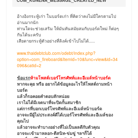
COM_KUNENA_MESSAGE_CREATED_NEW
อ้างอิงกระทู้เก่า ในบอร์ดเก่า ที่คิดว่าคงไม่มีใครตามไป
อ่านมากนัก
ท่านใดจะช่วยเสริม ให้มันทันสมัยสมกับบอร์ดใหม่ ก็ต่อๆ
กันได้นะครับ
เสียดายกระทู้ตัวอย่างที่ลิงค์เข้าไปไม่ได้.....
www.thaidebtclub.com/odebt/index.php?
option=com_fireboard&Itemid=10&func=view&id=34
096&catid=2
ข้อแรก
ห้ามโพสต์เบอร์โทรศัพท์และอีเมล์หน้าบอร์ด
หากจะคุย หรือ อยากได้ข้อมูลอะไรให้โพสต์ถามหน้า
บอร์ด
แล้วก็รอคอยคำตอบสักหน่อย
เราไม่ได้มีเจตนาที่จะปิดกั้นสมาชิก
แต่การที่บอกเบอร์โทรศัพท์และอีเมล์หน้าบอร์ด
อาจจะมีผู้ไม่ประสงค์ดีได้เบอร์โทรศัพท์และอีเมล์ของ
คุณไป
แล้วอาจจะทำบางอย่างที่ไม่เป็นผลดีกับตัวคุณ
อาจจะเข้ามาหลอก-ตีสนิท-ข่มขู่ ฯลฯก็ได้