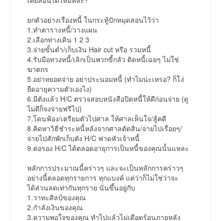
เคยสอนได้ไหมหละ?
ยกตัวอย่างเรื่องหนี้ ในกระทู้ปักหมุดสอนไว้ว่า
1.ทำตารางหนี้/วางแผน
2.เลือกท่างเดิน 1 2 3
3.จ่ายขั้นต่ำ/เก็บเงิน Hair cut หรือ รวมหนี้
4.รับมือทวงหนี้/เลิกเป็นพวกขี้กลัว ติดหนี้เฉยๆ ไม่ใช่
ฆาตกร
5.อย่าหยอดจ่าย อย่าประนอมหนี้ (ทำไมน่ะเหรอ? ก็โง่
ยืดอายุความตัวเองไง)
6.มีตังแล้ว H/C ตรวจสอบหนังสือปิดหนี้ให้ดีก่อนจ่าย (ดู
ไม่ดีก็จงจ่ายฟรีไป)
7.โดนฟ้อง/เตรียมตัวไปศาล ให้ศาลเห็นใจ/สู้คดี
8.คิดหาวิธีชำระหนี้หลังจากศาลตัดสิน/จ่ายไปเรื่อยๆ/
จ่ายไปสักพักเก็บตัง H/C ฟาดหัวเจ้าหนี้
9.ต่อรอง H/C ได้ตลอดอายุการเป็นหนี้ของคุณนั้นแหละ
หลักการประมาณนี้คร่าวๆ และจะเป็นหลักการคร่าวๆ
อย่างนี้ตลอดทุกรายการ ทุกแบงค์ แต่ว่าก็ไม่ใช่ว่าจะ
ได้ส่วนลดเท่ากันทุกราย นั่นขึ้นอยู่กับ
1.วาทะศิลป์ของคุณ
2.กำลังเงินของคุณ
3.ความพอใจของคุณ ทำไปแล้วไม่เดือดร้อนภายหลัง