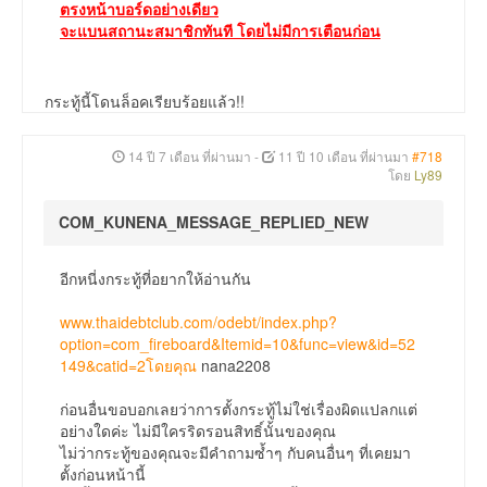
ตรงหน้าบอร์ดอย่างเดียว
จะแบนสถานะสมาชิกทันที โดยไม่มีการเตือนก่อน
กระทู้นี้โดนล็อคเรียบร้อยแล้ว!!
14 ปี 7 เดือน ที่ผ่านมา
-
11 ปี 10 เดือน ที่ผ่านมา
#718
โดย
Ly89
COM_KUNENA_MESSAGE_REPLIED_NEW
อีกหนี่งกระทู้ที่อยากให้อ่านกัน
www.thaidebtclub.com/odebt/index.php?
option=com_fireboard&Itemid=10&func=view&id=52
149&catid=2โดยคุณ
nana2208
ก่อนอื่นขอบอกเลยว่าการตั้งกระทู้ไม่ใช่เรื่องผิดแปลกแต่
อย่างใดค่ะ ไม่มีใครริดรอนสิทธิ์นั้นของคุณ
ไม่ว่ากระทู้ของคุณจะมีคำถามซ้ำๆ กับคนอื่นๆ ที่เคยมา
ตั้งก่อนหน้านี้