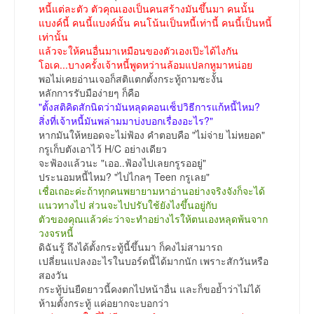
หนี้แต่ละตัว ตัวคุณเองเป็นคนสร้างมันขึ้นมา คนนั้น
แบงค์นี้ คนนี้แบงค์นั้น คนโน้นเป็นหนี้เท่านี้ คนนี้เป็นหนี้
เท่านั้น
แล้วจะให้คนอื่นมาเหมือนของตัวเองเป๊ะได้ไงกัน
โอเค...บางครั้งเจ้าหนี้พูดหว่านล้อมแปลกหูมาหน่อย
พอไม่เคยอ่านเจอก็สติแตกตั้งกระทู้ถามซะงั้น
หลักการรับมือง่ายๆ ก็คือ
"ตั้งสติคิดสักนิดว่ามันหลุดคอนเซ็ปวิธีการแก้หนี้ไหม?
สิ่งที่เจ้าหนี้มันพล่ามมาบ่งบอกเรื่องอะไร?"
หากมันให้หยอดจะไม่ฟ้อง คำตอบคือ "ไม่จ่าย ไม่หยอด"
กรูเก็บตังเอาไว้ H/C อย่างเดียว
จะฟ้องแล้วนะ "เออ..ฟ้องไปเลยกรูรออยู่"
ประนอมหนี้ไหม? "ไปไกลๆ Teen กรูเลย"
เชื่อเถอะค่ะถ้าทุกคนพยายามหาอ่านอย่างจริงจังก็จะได้
แนวทางไป ส่วนจะไปปรับใช้ยังไงขึ้นอยู่กับ
ตัวของคุณแล้วค่ะว่าจะทำอย่างไรให้ตนเองหลุดพ้นจาก
วงจรหนี้
ดิฉันรู้ ถึงได้ตั้งกระทู้นี้ขึ้นมา ก็คงไม่สามารถ
เปลี่ยนแปลงอะไรในบอร์ดนี้ได้มากนัก เพราะสักวันหรือ
สองวัน
กระทู้บ่นยืดยาวนี้คงตกไปหน้าอื่น และก็ขอย้ำว่าไม่ได้
ห้ามตั้งกระทู้ แค่อยากจะบอกว่า