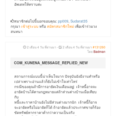
อัพเดทให้ทราบค่ะ
สมาชิกต่อไปนี้บอกขอบคุณ:
pp009
,
Sudarat35
กรุณา
เข้าสู่ระบบ
หรือ
สมัครสมาชิกใหม่
เพื่อเข้าร่วมวง
สนทนา
2 เดือน 4 วัน ที่ผ่านมา
-
2 เดือน 4 วัน ที่ผ่านมา
#131260
โดย
Badman
COM_KUNENA_MESSAGE_REPLIED_NEW
สถานการณ์แบบนี้น่าเห็นใจมาก ปัจจุบันยังมีงานทำหรือ
เปล่าเพราะอ่านแล้วก็ยังไม่เข้าใจเท่าไหร่
กรณ๊ของคุณถ้ามีการอายัดเงินเดือนอยูj เจ้าหนี้อาจจะ
อายัดบ้านได้ตามกฎหมายแต่ถ้าส่วนต่างบ้านเมื่อเทียบ
กับ
หนี้และราคาบ้านยังไม่มีส่วนต่างมากนัก เจ้าหนี้ก็อาจ
จะอายัดหรือไม่อายัดก็ได้ ถ้าอายัดแล้วประกาศขายก็ร้อง
ขัดทรัพย์หากราคาต่ำกว่าความเป็นจริง