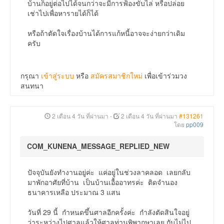
บ้านก็อยู่ต่อไปได้จนกว่าจะมีการฟ้องขับไล่ หรือปล่อย
เช่าไปเพื่อหารายได้ก็ได้
หรือถ้าตัดใจเรื่องบ้านได้การแก้หนี้อาจจะง่ายกว่าเดิม
ครับ
กรุณา
เข้าสู่ระบบ
หรือ
สมัครสมาชิกใหม่
เพื่อเข้าร่วมวง
สนทนา
2 เดือน 4 วัน ที่ผ่านมา
-
2 เดือน 4 วัน ที่ผ่านมา
#131261
โดย
pp009
COM_KUNENA_MESSAGE_REPLIED_NEW
ปัจจุบันยังทำงานอยู่ค่ะ แค่อยู่ในช่วงลาคลอด เลยกลับ
มาพักอาศัยที่บ้าน เป็นบ้านเอื้ออาทรค่ะ ติดจำนอง
ธนาคารเหลือ ประมาณ 3 แสน
วันที่ 29 นี้ กำหนดขึ้นศาลอีกครั้งค่ะ กำลังตัดสินใจอยู่
ว่าระหว่างไปศาลแล้วให้ศาลท่านพิพากษาเลย กับไม่ไป