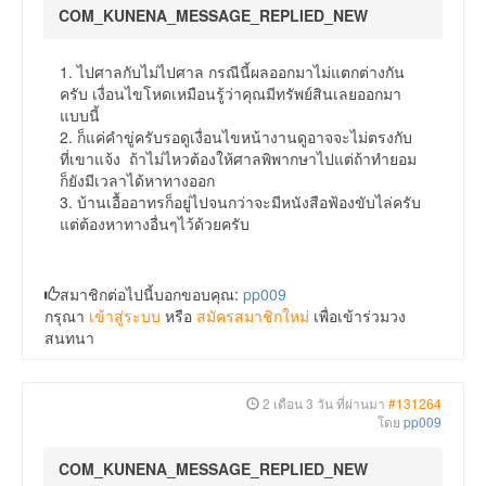
COM_KUNENA_MESSAGE_REPLIED_NEW
1. ไปศาลกับไม่ไปศาล กรณีนี้ผลออกมาไม่แตกต่างกัน
ครับ เงื่อนไขโหดเหมือนรู้ว่าคุณมีทรัพย์สินเลยออกมา
แบบนี้
2. ก็แค่คำขู่ครับรอดูเงื่อนไขหน้างานดูอาจจะไม่ตรงกับ
ที่เขาแจ้ง ถ้าไม่ไหวต้องให้ศาลพิพากษาไปแต่ถ้าทำยอม
ก็ยังมีเวลาได้หาทางออก
3. บ้านเอื้ออาทรก็อยู่ไปจนกว่าจะมีหนังสือฟ้องขับไล่ครับ
แต่ต้องหาทางอื่นๆไว้ด้วยครับ
สมาชิกต่อไปนี้บอกขอบคุณ:
pp009
กรุณา
เข้าสู่ระบบ
หรือ
สมัครสมาชิกใหม่
เพื่อเข้าร่วมวง
สนทนา
2 เดือน 3 วัน ที่ผ่านมา
#131264
โดย
pp009
COM_KUNENA_MESSAGE_REPLIED_NEW