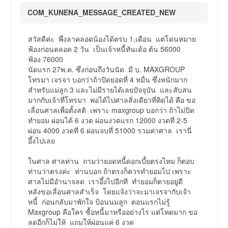
COM_KUNENA_MESSAGE_CREATED_NEW
สวัสดีค่ะ พึ่งลาคลอดน้องได้ครบ 1,เดือน แต่โดนหมาย
ฟ้องก่อนคลอด 2 วัน เป็นเจ้าหนี้ทันเด้อ ต้น 56000
ฟ้อง 76000
นัดแรก 27พ.ค. ซึ่งก่อนถึงวันนัด มี บ. MAXGROUP
โทรมา เจรจา บอกว่าถ้าปิดยอดที่ 4 หมื่น ซึ่งหนักมาก
สำหรับแม่ลูก 3 และไม่มีรายได้เลยปัจจุบัน และสับสน
มากกับเจ้าที่โทรมา พอได้ไปศาลสิ่งเดียวที่คิดได้ คือ ขอ
เลื่อนศาลเพื่อตั้งสติ เพราะ maxgroup บอกว่า ถ้าไม่ปิด
ทำยอม ผ่อนได้ 6 งวด ผ่อนงวดแรก 12000 งวดที่ 2-5
ผ่อน 4000 งวดที่ 6 ผ่อนจบที่ 51000 รวมค่าศาล เรานี่
อึ้งไปเลย
ในศาล ศาลท่าน ถามว่ายอดหนี้ดอกเบี้ยตรงไหม ก็ตอบ
ท่านว่าตรงค่ะ ท่านบอก ถ้าตรงก็ควรทำยอมไป เพราะ
ศาลไม่มีอำนาจลด เราอึ้งไปอีกที ทำยอมก็ตายอยู่ดี
หลังขอเลื่อนศาลสำเร็จ โดยแจ้งว่าจะมาเจรจากับเจ้า
หนี้ ก่อนกลับมาพักใจ ป้อนนมลูก ตอนแรกไม่รู้
Maxgroup คือใคร ซื้อหนี้มาหรืออย่างไร แต่โหดมาก ขอ
ลดอีกก็ไม่ให้ แถมให้ผ่อนแค่ 6 งวด