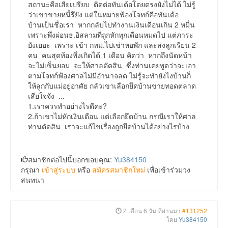
สถานะคือเสียเปรียบ ติดต่อทันเด้อโดยตรงยังไม่ได้ ไม่รู้
ว่าเขาขายหนี้รึยัง แต่ในหมายฟ้องโจทก์คือทันเด้อ
บ้านเป็นชื่อเรา หากกลับไปทำงานเงินเดือนเกิน 2 หมื่น
เพราะพึ่งผ่อนธ.อิสลามที่ถูกหักทุกเดือนหมดไป แต่ภาระ
ยังเยอะ เพราะ เข้า กทม.ไปเช่าหอพัก และส่งลูกเรียน 2
คน คนสุดท้องพึ่งเกิดได้ 1 เดือน คิดว่า หากถึงนัดหน้า
จะไม่เซ็นยอม จะให้ศาลตัดสิน ซึ่งท่านเคยพูดว่าจะเอา
ตามโจทก์ฟ้องศาลไม่มีอำนาจลด ไม่รู้จะทำยังไงบ้านก็
ให้ลูกกับแม่อยู่อาศัย กลัวเขาเลือกยึดบ้านขายทอดตลาด
เสียใจจัง ...
1.เราควรทำอย่างไรดีคะ?
2.ถ้าเขาไม่หักเงินเดือน แต่เลือกยึดบ้าน กรณีเราให้ศาล
ท่านตัดสิน เราจะแก้ไขเรื่องถูกยึดบ้านได้อย่างไรบ้าง
สมาชิกต่อไปนี้บอกขอบคุณ:
Yu384150
กรุณา
เข้าสู่ระบบ
หรือ
สมัครสมาชิกใหม่
เพื่อเข้าร่วมวง
สนทนา
2 เดือน 6 วัน ที่ผ่านมา
#131252
โดย
Yu384150