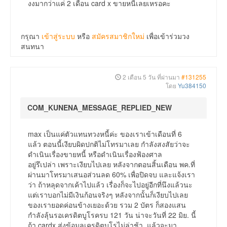
งงมากว่าแค่ 2 เดือน card x ขายหนี้เลยเหรอคะ
กรุณา
เข้าสู่ระบบ
หรือ
สมัครสมาชิกใหม่
เพื่อเข้าร่วมวง
สนทนา
2 เดือน 5 วัน ที่ผ่านมา
#131255
โดย
Yu384150
COM_KUNENA_MESSAGE_REPLIED_NEW
max เป็นแค่ตัวแทนทวงหนี้ค่ะ ของเราเข้าเดือนที่ 6
แล้ว ตอนนี้เงียบผิดปกติไม่โทรมาเลย กำลังสงสัยว่าจะ
ดำเนินเรื่องขายหนี้ หรือดำเนินเรื่องฟ้องศาล
อยู่รึเปล่า เพราะเงียบไปเลย หลังจากตอนสิ้นเดือน พค.ที่
ผ่านมาโทรมาเสนอส่วนลด 60% เพื่อปิดจบ และแจ้งเรา
ว่า ถ้าหลุดจากเค้าไปแล้ว เรื่องก็จะไปอยู่อีกที่นึงแล้วนะ
แต่เราบอกไม่มีเงินก้อนจริงๆ หลังจากนั้นก็เงียบไปเลย
ของเรายอดค่อนข้างเยอะด้วย รวม 2 บัตร ก็สองแสน
กำลังลุ้นรอเครดิตบูโรครบ 121 วัน น่าจะวันที่ 22 มิย. นี้
ถ้า cardx ส่งข้อมูลเครดิตบูโรไม่ล่าช้า แล้วจะมา