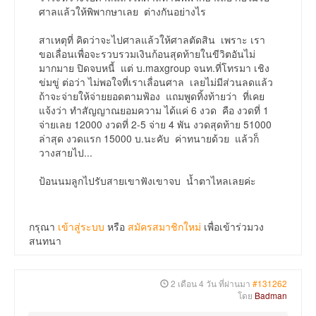
ศาลแล้วให้พิพากษาเลย ต่างกันอย่างไร
สาเหตุที่ คิดว่าจะไปศาลแล้วให้ศาลตัดสิน เพราะ เรา
ขอเลื่อนเพื่อจะรวบรวมเงินก้อนสุดท้ายในขีวิตอันไม่
มากมาย ปิดจบหนี้ แต่ บ.maxgroup จนท.ที่โทรมา เชิง
ข่มขู่ ต่อว่า ไม่พอใจที่เราเลื่อนศาล เลยไม่มีส่วนลดแล้ว
ถ้าจะจ่ายให้จ่ายยอดตามฟ้อง แถมพูดทิ้งท้ายว่า ที่เคย
แจ้งว่า ทำสัญญาณยอมความ ได้แค่ 6 งวด คือ งวดที่ 1
จ่ายเลย 12000 งวดที่ 2-5 จ่าย 4 พัน งวดสุดท้าย 51000
ล่าสุด งวดแรก 15000 บ.นะคับ ค่าทนายด้วย แล้วก็
วางสายไป...
ป้อนนมลูกไปรับสายเขาฟังเขาจบ น้ำตาไหลเลยค่ะ
กรุณา
เข้าสู่ระบบ
หรือ
สมัครสมาชิกใหม่
เพื่อเข้าร่วมวง
สนทนา
2 เดือน 4 วัน ที่ผ่านมา
#131262
โดย
Badman