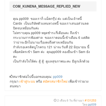
COM_KUNENA_MESSAGE_REPLIED_NEW
คุณ pp009 ของเราก็ แม็คกรุ๊ป ค่ะ แต่เป็นเจ้าหนี้
Cardx เป็นบริษัทตัวแทนทวงหนี้ ของเราเสนอส่วนลด
ปิดจบเหมือนกันค่ะ
ไม่ทราบคุณ pp009 หยุดชำระกี่เดือนคะ ถึงเข้า
กระบวนการฟ้องศาล ของเราตอนนี้เข้าเดือน 6 แต่คิด
ว่าน่าจะอีกไม่นานเรื่องคงถึงศาลเหมือนกัน
กำลังรอเครดิตบูโรครบ 121 น่าจะวันที่ 22 มิถุนายน นี้
เพื่อสมัครเข้า Sam ค่ะ คุณpp009 ลองยื่นเข้า Sam ยัง
คะ
เป็นกำลังใจให้ค่ะ สู้ สู้ ดูแลสุขภาพนะคะ มีลูกเล็กด้วย
สมาชิกต่อไปนี้บอกขอบคุณ:
pp009
กรุณา
เข้าสู่ระบบ
หรือ
สมัครสมาชิกใหม่
เพื่อเข้าร่วมวง
สนทนา
2 เดือน 6 วัน ที่ผ่านมา
#131253
โดย
pp009