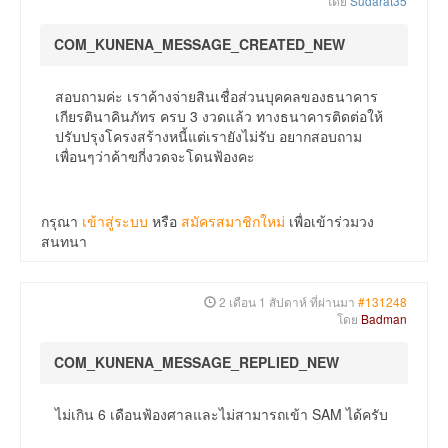
โดย
Sudarat35
COM_KUNENA_MESSAGE_CREATED_NEW
สอบถามค่ะ เราค้างจ่ายสินเชื่อส่วนบุคคลของธนาคาร
เกียรตินาคินภัทร ครบ 3 งวดแล้ว ทางธนาคารติดต่อให้
ปรับปรุงโครงสร้างหนี้แต่เรายังไม่รับ อยากสอบถาม
เพื่อนๆว่าค้าฃกี่งวดจะโดนฟ้องคะ
กรุณา
เข้าสู่ระบบ
หรือ
สมัครสมาชิกใหม่
เพื่อเข้าร่วมวง
สนทนา
2 เดือน 1 สัปดาห์ ที่ผ่านมา
#131248
โดย
Badman
COM_KUNENA_MESSAGE_REPLIED_NEW
ไม่เกิน 6 เดือนฟ้องศาลและไม่สามารถเข้า SAM ได้ครับ