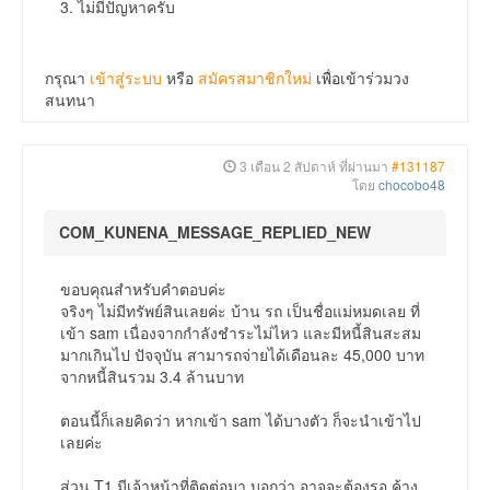
3. ไม่มีปัญหาครับ
กรุณา
เข้าสู่ระบบ
หรือ
สมัครสมาชิกใหม่
เพื่อเข้าร่วมวง
สนทนา
3 เดือน 2 สัปดาห์ ที่ผ่านมา
#131187
โดย
chocobo48
COM_KUNENA_MESSAGE_REPLIED_NEW
ขอบคุณสำหรับคำตอบค่ะ
จริงๆ ไม่มีทรัพย์สินเลยค่ะ บ้าน รถ เป็นชื่อแม่หมดเลย ที่
เข้า sam เนื่องจากกำลังชำระไม่ไหว และมีหนี้สินสะสม
มากเกินไป ปัจจุบัน สามารถจ่ายได้เดือนละ 45,000 บาท
จากหนี้สินรวม 3.4 ล้านบาท
ตอนนี้ก็เลยคิดว่า หากเข้า sam ได้บางตัว ก็จะนำเข้าไป
เลยค่ะ
ส่วน T1 มีเจ้าหน้าที่ติดต่อมา บอกว่า อาจจะต้องรอ ค้าง