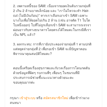
2. เพดานหนี้ของ SAM: เนื่องจากยอดเงินต้นรวมกลุ่มที่
2 เกิน 2 ล้านบาทเล็กน้อย และ "เราไม่ไหวจะทำ Hair-
cut (ไม่มีเงินก้อน)" หากเราเลือกเอาเข้า SAM เฉพาะ
บางใบเพื่อให้ยอดไม่เกิน 2 ล้าน (เช่น อาจตัด T1 ใบใด
ใบหนึ่งออก) ใบที่ไม่ถูกเลือกเข้า SAM จะสามารถเจรจา
ผ่อนยาวกับทางธนาคารโดยตรงได้ไหมคะในกรณีที่เรา
เป็น NPL แล้ว?
3. ผลกระทบ: การที่เรายังประคองจ่ายกลุ่มที่ 1 ตามปกติ
แต่หยุดจ่ายกลุ่มที่ 2 เพื่อรอเข้า SAM จะมีปัญหาตอน
พิจารณาคุณสมบัติไหมคะ?
ตอนนี้เครียดเรื่องสุขภาพและกังวลเรื่องการโดนกดดัน
ด้วยข้อมูลที่ผิดๆ รบกวนพี่ๆ เพื่อนๆ ในชมรมที่มี
ประสบการณ์ช่วยชี้แนะแนวทางด้วยนะคะ
ขอบคุณมากค่ะ
กรุณา
เข้าสู่ระบบ
หรือ
สมัครสมาชิกใหม่
เพื่อเข้าร่วมวง
สนทนา