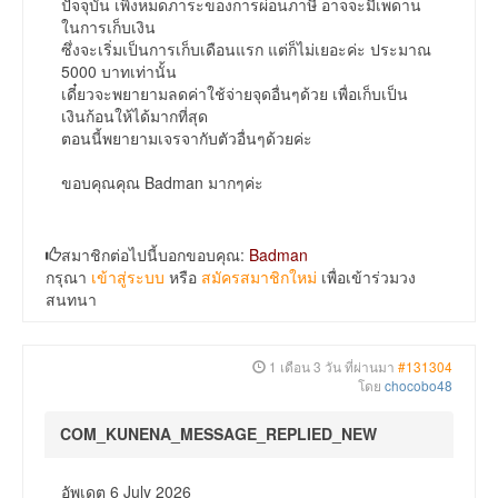
ปัจจุบัน เพิ่งหมดภาระของการผ่อนภาษี อาจจะมีเพดาน
ในการเก็บเงิน
ซึ่งจะเริ่มเป็นการเก็บเดือนแรก แต่ก็ไม่เยอะค่ะ ประมาณ
5000 บาทเท่านั้น
เดี๋ยวจะพยายามลดค่าใช้จ่ายจุดอื่นๆด้วย เพื่อเก็บเป็น
เงินก้อนให้ได้มากที่สุด
ตอนนี้พยายามเจรจากับตัวอื่นๆด้วยค่ะ
ขอบคุณคุณ Badman มากๆค่ะ
สมาชิกต่อไปนี้บอกขอบคุณ:
Badman
กรุณา
เข้าสู่ระบบ
หรือ
สมัครสมาชิกใหม่
เพื่อเข้าร่วมวง
สนทนา
1 เดือน 3 วัน ที่ผ่านมา
#131304
โดย
chocobo48
COM_KUNENA_MESSAGE_REPLIED_NEW
อัพเดต 6 July 2026