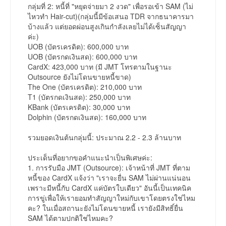
กลุ่มที่ 2: หนี้ที่ "หยุดจ่ายมา 2 งวด" เพื่อรอเข้า SAM (ไม่
ไหวทำ Hair-cut)(กลุ่มนี้มีข้อเสนอ TDR จากธนาคารมา
บ้างแล้ว แต่ยอดผ่อนสูงเกินกำลังเลยไม่ได้เซ็นสัญญา
ค่ะ)
UOB (บัตรเครดิต): 600,000 บาท
UOB (บัตรกดเงินสด): 600,000 บาท
CardX: 423,000 บาท (มี JMT โทรตามในฐานะ
Outsource ยังไม่โดนขายหนี้ขาด)
The One (บัตรเครดิต): 210,000 บาท
T1 (บัตรกดเงินสด): 250,000 บาท
KBank (บัตรเครดิต): 30,000 บาท
Dolphin (บัตรกดเงินสด): 160,000 บาท
รวมยอดเงินต้นกลุ่มนี้: ประมาณ 2.2 - 2.3 ล้านบาท
ประเด็นที่อยากขอคำแนะนำเป็นพิเศษค่ะ:
1. การรับมือ JMT (Outsource): เจ้าหน้าที่ JMT ที่ตาม
หนี้ของ CardX แจ้งว่า "เราจะยื่น SAM ไม่ผ่านแน่นอน
เพราะมีหนี้กับ CardX แค่บัตรใบเดียว" อันนี้เป็นเทคนิค
การขู่เพื่อให้เรายอมทำสัญญาใหม่กับเขาโดยตรงใช่ไหม
คะ? ในเมื่อสถานะยังไม่โดนขายหนี้ เรายังมีสิทธิ์ยื่น
SAM ได้ตามปกติใช่ไหมคะ?