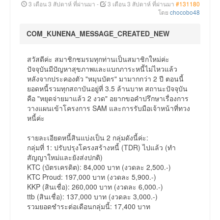
3 เดือน 3 สัปดาห์ ที่ผ่านมา
-
3 เดือน 3 สัปดาห์ ที่ผ่านมา
#131180
โดย
chocobo48
COM_KUNENA_MESSAGE_CREATED_NEW
สวัสดีค่ะ สมาชิกชมรมทุกท่านเป็นสมาชิกใหม่ค่ะ
ปัจจุบันมีปัญหาสุขภาพและแบกภาระหนี้ไม่ไหวแล้ว
หลังจากประคองตัว "หมุนบัตร" มามากกว่า 2 ปี ตอนนี้
ยอดหนี้รวมทุกสถาบันอยู่ที่ 3.5 ล้านบาท สถานะปัจจุบัน
คือ "หยุดจ่ายมาแล้ว 2 งวด" อยากขอคำปรึกษาเรื่องการ
วางแผนเข้าโครงการ SAM และการรับมือเจ้าหน้าที่ทวง
หนี้ค่ะ
รายละเอียดหนี้สินแบ่งเป็น 2 กลุ่มดังนี้ค่ะ:
กลุ่มที่ 1: ปรับปรุงโครงสร้างหนี้ (TDR) ไปแล้ว (ทำ
สัญญาใหม่และยังส่งปกติ)
KTC (บัตรเครดิต): 84,000 บาท (งวดละ 2,500.-)
KTC Proud: 197,000 บาท (งวดละ 5,900.-)
KKP (สินเชื่อ): 260,000 บาท (งวดละ 6,000.-)
ttb (สินเชื่อ): 137,000 บาท (งวดละ 3,000.-)
รวมยอดชำระต่อเดือนกลุ่มนี้: 17,400 บาท