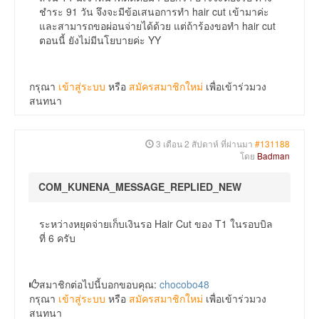
ชำระ 91 วัน จึงจะมีข้อเสนอการทำ hair cut เข้ามาค่ะ
และสามารถขอผ่อนจ่ายได้ด้วย แต่ถ้าร้องขอทำ hair cut
ตอนนี้ ยังไม่มีนโยบายค่ะ YY
กรุณา
เข้าสู่ระบบ
หรือ
สมัครสมาชิกใหม่
เพื่อเข้าร่วมวง
สนทนา
3 เดือน 2 สัปดาห์ ที่ผ่านมา
#131188
โดย
Badman
COM_KUNENA_MESSAGE_REPLIED_NEW
ระหว่างหยุดจ่ายเก็บเงินรอ Hair Cut ของ T1 ในรอบบิล
ที่ 6 ครับ
สมาชิกต่อไปนี้บอกขอบคุณ:
chocobo48
กรุณา
เข้าสู่ระบบ
หรือ
สมัครสมาชิกใหม่
เพื่อเข้าร่วมวง
สนทนา