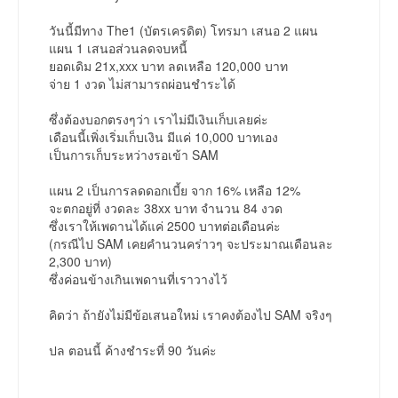
วันนี้มีทาง The1 (บัตรเครดิต) โทรมา เสนอ 2 แผน
แผน 1 เสนอส่วนลดจบหนี้
ยอดเดิม 21x,xxx บาท ลดเหลือ 120,000 บาท
จ่าย 1 งวด ไม่สามารถผ่อนชำระได้
ซึ่งต้องบอกตรงๆว่า เราไม่มีเงินเก็บเลยค่ะ
เดือนนี้เพิ่งเริ่มเก็บเงิน มีแค่ 10,000 บาทเอง
เป็นการเก็บระหว่างรอเข้า SAM
แผน 2 เป็นการลดดอกเบี้ย จาก 16% เหลือ 12%
จะตกอยู่ที่ งวดละ 38xx บาท จำนวน 84 งวด
ซึ่งเราให้เพดานได้แค่ 2500 บาทต่อเดือนค่ะ
(กรณีไป SAM เคยคำนวนคร่าวๆ จะประมาณเดือนละ
2,300 บาท)
ซึ่งค่อนข้างเกินเพดานที่เราวางไว้
คิดว่า ถ้ายังไม่มีข้อเสนอใหม่ เราคงต้องไป SAM จริงๆ
ปล ตอนนี้ ค้างชำระที่ 90 วันค่ะ