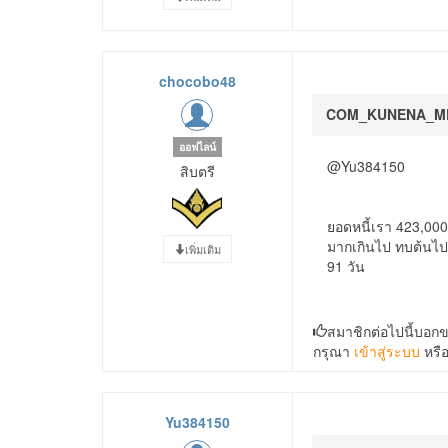
chocobo48
COM_KUNENA_M
ออฟไลน์
@Yu384150
สิบตรี
ยอดหนี้เรา 423,000
มากเกินไป ทบต้นไปแ
เพิ่มเติม
91 วัน
สมาชิกต่อไปนี้บอก
กรุณา
เข้าสู่ระบบ
หรื
Yu384150