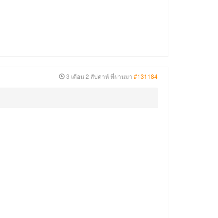
3 เดือน 2 สัปดาห์ ที่ผ่านมา
#131184