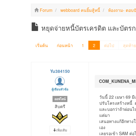
Forum
webboard คนยิ้มสู้หนี้
ห้องถาม- ตอบป
หยุดจ่ายหนี้บัตรเครดิต และบัต
เริ่มต้น
ก่อนหน้า
1
2
ต่อไป
สุดท้าย
Yu384150
COM_KUNENA_M
ผู้เขียนหัวข้อ
วันนี้ 22 เมษา 69 ม
ออฟไลน์
ปรับโครงสร้างหนี้ 
สิบตรี
และบอกว่าถ้าผ่อนไป 
แต่มา
เสนอทางแก้อีกทางให
เอง
เพิ่มเติม
เลยรอเข้า SAM ต่