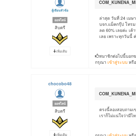
COM_KUNENA_M
ผู้เขียนหัวข้อ
ล่าสุด วันที่ 24 เมษา
ออฟไลน์
บจก.แม็คกรุ๊ป โทร
สิบตรี
ลด 60% เลยค่ะ เค้า
เลย เพราะทุกวันนี้ 
เพิ่มเติม
สมาชิกต่อไปนี้บอก
กรุณา
เข้าสู่ระบบ
หรื
chocobo48
COM_KUNENA_M
ออฟไลน์
ตรงนี้ลองสอบถามเ
สิบตรี
เราก็ไม่แน่ใจว่ามีไ
เพิ่มเติม
กรุณา
เข้าสู่ระบบ
หรื