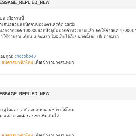
ESSAGE_REPLIED_NEW
ยน เมื่อวานนี้
มาเสนอส่วนลดปิดจบของบัตรเครดิต cardx
บอกจากยอด 130000ยอดปัจจุบันบวกค่าทวงถามแล้ว ลดให้จ่ายแค่ 47000บาท ป
ค่าใช้จ่ายรายเดือน เยอะมาก ไม่มีเก็บได้ถึงขนาดนี้เลย เสียดายมาก
ขอบคุณ:
chocobo48
อ
สมัครสมาชิกใหม่
เพื่อเข้าร่วมวงสนทนา
ESSAGE_REPLIED_NEW
ขาดูไหมคะ ว่าปิดจบแบบผ่อนชำระได้ไหม
หม แต่อาจจะต่อรองเขาเพิ่มเติมได้
อ
สมัครสมาชิกใหม่
เพื่อเข้าร่วมวงสนทนา