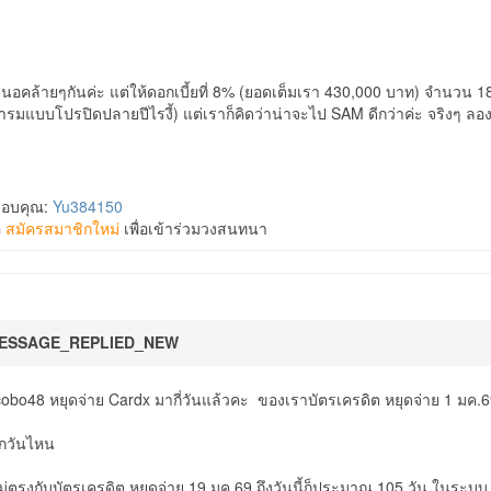
้อเสนอคล้ายๆกันค่ะ แต่ให้ดอกเบี้ยที่ 8% (ยอดเต็มเรา 430,000 บาท) จำนวน
อารมแบบโปรปิดปลายปีไรงี้) แต่เราก็คิดว่าน่าจะไป SAM ดีกว่าค่ะ จริงๆ ล
ขอบคุณ:
Yu384150
อ
สมัครสมาชิกใหม่
เพื่อเข้าร่วมวงสนทนา
ESSAGE_REPLIED_NEW
obo48 หยุดจ่าย Cardx มากี่วันแล้วคะ ของเราบัตรเครดิต หยุดจ่าย 1 มค.69
จากวันไหน
่ตรงกับบัตรเครดิต หยุดจ่าย 19 มค.69 ถึงวันนี้ก็ประมาณ 105 วัน ในระบ