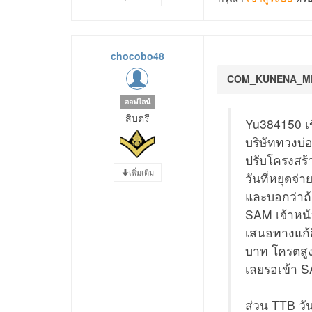
chocobo48
COM_KUNENA_M
ออฟไลน์
สิบตรี
Yu384150 เขี
บริษัททวงบ่
ปรับโครงสร้
เพิ่มเติม
วันที่หยุดจ่
และบอกว่าถ้
SAM เจ้าหน้า
เสนอทางแก้อ
บาท โครตสู
เลยรอเข้า 
ส่วน TTB วัน