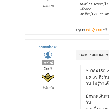
ตอนนี้รอเครดิตบูโร
เพิ่มเติม
แล้วกว่า
เครดิตบูโรจะอัพเดต 
กรุณา
เข้าสู่ระบบ
หรื
chocobo48
COM_KUNENA_M
ออฟไลน์
สิบตรี
Yu384150 เข
มค.69 ถึงวัน
วัน ไม่รู้ว่า
เพิ่มเติม
บัตรกดเงินส
วัน
ตอนนี้รอเคร