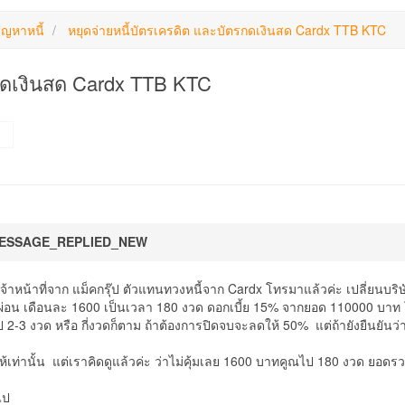
ัญหาหนี้
หยุดจ่ายหนี้บัตรเครดิต และบัตรกดเงินสด Cardx TTB KTC
รกดเงินสด Cardx TTB KTC
ESSAGE_REPLIED_NEW
ีเจ้าหน้าที่จาก แม็คกรุ๊ป ตัวแทนทวงหนี้จาก Cardx โทรมาแล้วค่ะ เปลี่ยนบร
ผ่อน เดือนละ 1600 เป็นเวลา 180 งวด ดอกเบี้ย 15% จากยอด 110000 บาท 
2-3 งวด หรือ กี่งวดก็ตาม ถ้าต้องการปิดจบจะลดให้ 50% แต่ถ้ายังยืนยันว่าจ
้เท่านั้น แต่เราคิดดูแล้วค่ะ ว่าไม่คุ้มเลย 1600 บาทคูณไป 180 งวด ยอ
อไป