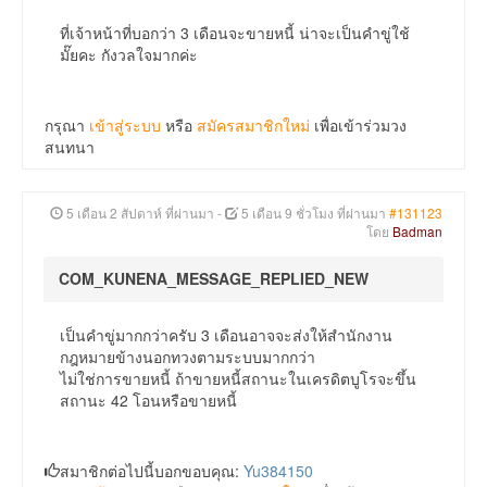
ที่เจ้าหน้าที่บอกว่า 3 เดือนจะขายหนี้ น่าจะเป็นคำขู่ใช้
มั๊ยคะ กังวลใจมากค่ะ
กรุณา
เข้าสู่ระบบ
หรือ
สมัครสมาชิกใหม่
เพื่อเข้าร่วมวง
สนทนา
5 เดือน 2 สัปดาห์ ที่ผ่านมา
-
5 เดือน 9 ชั่วโมง ที่ผ่านมา
#131123
โดย
Badman
COM_KUNENA_MESSAGE_REPLIED_NEW
เป็นคำขู่มากกว่าครับ 3 เดือนอาจจะส่งให้สำนักงาน
กฎหมายข้างนอกทวงตามระบบมากกว่า
ไม่ใช่การขายหนี้ ถ้าขายหนี้สถานะในเครดิตบูโรจะขึ้น
สถานะ 42 โอนหรือขายหนี้
สมาชิกต่อไปนี้บอกขอบคุณ:
Yu384150