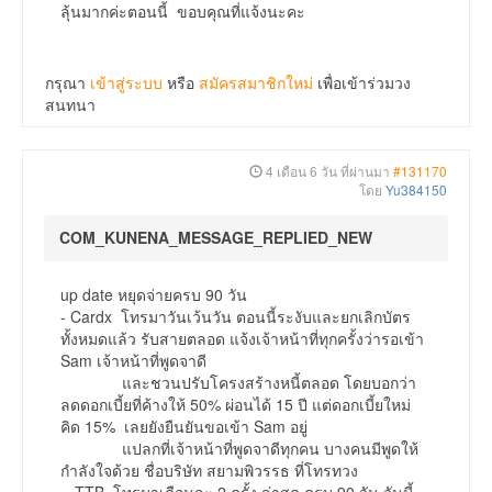
ลุ้นมากค่ะตอนนี้ ขอบคุณที่แจ้งนะคะ
กรุณา
เข้าสู่ระบบ
หรือ
สมัครสมาชิกใหม่
เพื่อเข้าร่วมวง
สนทนา
4 เดือน 6 วัน ที่ผ่านมา
#131170
โดย
Yu384150
COM_KUNENA_MESSAGE_REPLIED_NEW
up date หยุดจ่ายครบ 90 วัน
- Cardx โทรมาวันเว้นวัน ตอนนี้ระงับและยกเลิกบัตร
ทั้งหมดแล้ว รับสายตลอด แจ้งเจ้าหน้าที่ทุกครั้งว่ารอเข้า
Sam เจ้าหน้าที่พูดจาดี
และชวนปรับโครงสร้างหนี้ตลอด โดยบอกว่า
ลดดอกเบี้ยที่ค้างให้ 50% ผ่อนได้ 15 ปี แต่ดอกเบี้ยใหม่
คิด 15% เลยยังยืนยันขอเข้า Sam อยู่
แปลกที่เจ้าหน้าที่พูดจาดีทุกคน บางคนมีพูดให้
กำลังใจด้วย ชื่อบริษัท สยามพิวรรธ ที่โทรทวง