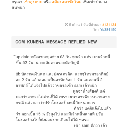
กรุณา
เข้าสู่ระบบ
หรือ
สมัครสมาชิกใหม่
เพื่อเข้าร่วมวง
สนทนา
5 เดือน 1 วัน ที่ผ่านมา
#131134
โดย
Yu384150
COM_KUNENA_MESSAGE_REPLIED_NEW
ีup date หลังจากหยุดจ่าย 63 วัน ทุกเจ้า แต่ระบบเจ้าหนี้
ขึ้น 52 วัน น่าจะคิดตามรอบตัดบัญชี
ttb บัตรกดเงินสด และบัตรเครดิต แรกๆโทรมาอาทิตย์
ละ 2 วัน แล้วลดมาเป็นอาทิตย์ละ 1 วัน แต่ตอนนี้ 2
อาทิตย์ ได้แจ้งไปแล้วว่าขอรอเข้า sam เจ้าหน้า
พูดจาน้ำเสียงดี แต่
บอกว่าอาจจะไม่ผ่านก็ได้ เพราะธนาคารพิจารณาหลาย
กรณี แล้วบอกว่าปรับโครงสร้างหนี้กับธนาคาร
ดีกว่า แต่ก็แจ้งไปแล้ว
ว่า ดอกเบี้ย 15 % ยังสูงไป และมีเจ้าหนี้หลายที่ ปรับ
โครงสร้างไปก็ยังผ่อนรายเดือนไม่ได้ ขอรอ
เข้า sam ดีกว่า เจ้า