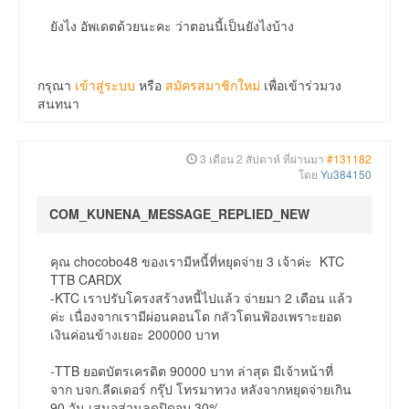
ยังไง อัพเดตด้วยนะคะ ว่าตอนนี้เป็นยังไงบ้าง
กรุณา
เข้าสู่ระบบ
หรือ
สมัครสมาชิกใหม่
เพื่อเข้าร่วมวง
สนทนา
3 เดือน 2 สัปดาห์ ที่ผ่านมา
#131182
โดย
Yu384150
COM_KUNENA_MESSAGE_REPLIED_NEW
คุณ chocobo48 ของเรามีหนี้ที่หยุดจ่าย 3 เจ้าค่ะ KTC
TTB CARDX
-KTC เราปรับโครงสร้างหนี้ไปแล้ว จ่ายมา 2 เดือน แล้ว
ค่ะ เนื่องจากเรามีผ่อนคอนโด กลัวโดนฟ้องเพราะยอด
เงินค่อนข้างเยอะ 200000 บาท
-TTB ยอดบัตรเครดิต 90000 บาท ล่าสุด มีเจ้าหน้าที่
จาก บจก.ลีดเดอร์ กรุ๊ป โทรมาทวง หลังจากหยุดจ่ายเกิน
90 วัน เสนอส่วนลดปิดจบ 30%