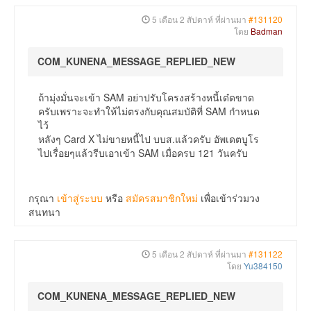
5 เดือน 2 สัปดาห์ ที่ผ่านมา
#131120
โดย
Badman
COM_KUNENA_MESSAGE_REPLIED_NEW
ถ้ามุ่งมั่นจะเข้า SAM อย่าปรับโครงสร้างหนี้เด๋ดขาด
ครับเพราะจะทำให้ไม่ตรงกับคุณสมบัติที่ SAM กำหนด
ไว้
หลังๆ Card X ไม่ขายหนี้ไป บบส.แล้วครับ อัพเดตบูโร
ไปเรื่อยๆแล้วรีบเอาเข้า SAM เมื่อครบ 121 วันครับ
กรุณา
เข้าสู่ระบบ
หรือ
สมัครสมาชิกใหม่
เพื่อเข้าร่วมวง
สนทนา
5 เดือน 2 สัปดาห์ ที่ผ่านมา
#131122
โดย
Yu384150
COM_KUNENA_MESSAGE_REPLIED_NEW