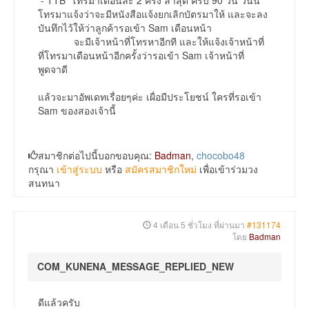
- TTB โทรมาเดือนละ 2 ครั้ง ล่าสุด ครบ 90 วัน วันนี้
โทรมาแจ้งว่าจะมีหนังสือแจ้งยกเลิกบัตรมาให้ และจะลง
บันทึกไว้ให้ว่าลูกค้ารอเข้า Sam เดือนหน้า
จะมีเจ้าหน้าที่โทรหาอีกที และให้แจ้งเจ้าหน้าที่
ที่โทรมาเดือนหน้าอีกครั้งว่ารอเข้า Sam เจ้าหน้าที่
พูดจาดี
แล้วจะมาอัพเดทเรื่อยๆค่ะ เผื่อมีประโยชน์ ใครที่รอเข้า
Sam ของสองเจ้านี้
สมาชิกต่อไปนี้บอกขอบคุณ:
Badman
,
chocobo48
กรุณา
เข้าสู่ระบบ
หรือ
สมัครสมาชิกใหม่
เพื่อเข้าร่วมวง
สนทนา
4 เดือน 5 ชั่วโมง ที่ผ่านมา
#131174
โดย
Badman
COM_KUNENA_MESSAGE_REPLIED_NEW
ดีแล้วครับ