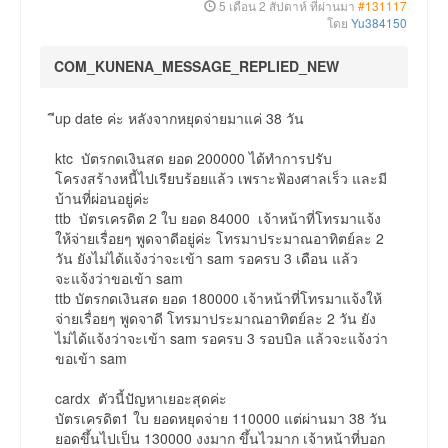
5 เดือน 2 สัปดาห์ ที่ผ่านมา
#131117
โดย
Yu384150
COM_KUNENA_MESSAGE_REPLIED_NEW
ีup date ค่ะ หลังจากหยุดจ่ายมาแค่ 38 วัน
ktc บัตรกดเงินสด ยอด 200000 ได้ทำการปรับ
โครงสร้างหนี้ไปเรียบร้อยแล้ว เพราะฟ้องศาลเร็ว และมี
บ้านที่ผ่อนอยู่ค่ะ
ttb บัตรเครดิต 2 ใบ ยอด 84000 เจ้าหน้าที่โทรมาแจ้ง
ให้จ่ายเรื่อยๆ พูดจาดีอยู่ค่ะ โทรมาประมาณอาทิตย์ละ 2
วัน ยังไม่ได้แจ้งว่าจะเข้า sam รอครบ 3 เดือน แล้ว
จะแจ้งว่าขอเข้า sam
ttb บัตรกดเงินสด ยอด 180000 เจ้าหน้าที่โทรมาแจ้งให้
จ่ายเรื่อยๆ พูดจาดี โทรมาประมาณอาทิตย์ละ 2 วัน ยัง
ไม่ได้แจ้งว่าจะเข้า sam รอครบ 3 รอบบิล แล้วจะแจ้งว่า
ขอเข้า sam
cardx ตัวนี้ปัญหาเยอะสุดค่ะ
บัตรเครดิต1 ใบ ยอดหยุดจ่าย 110000 แต่ผ่านมา 38 วัน
ยอดขึ้นไปเป็น 130000 งงมาก ขึ้นไวมาก เจ้าหน้าที่บอก