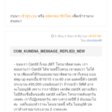
กรุณา
เข้าสู่ระบบ
หรือ
สมัครสมาชิกใหม่
เพื่อเข้าร่วมวง
สนทนา
3 เดือน 2 สัปดาห์ ที่ผ่านมา
#131181
โดย
chocobo48
COM_KUNENA_MESSAGE_REPLIED_NEW
- ของเรา CardX ก็เจอ JMT โทรมาติดตามค่ะ เรา
สอบถามว่า CardX ได้ขายหนี้ไปหรอ เขาตอบว่า ไม่ได้
ขาย เพียงแค่ได้รับมอบหมายมาติดตาม เชาก็เสนอ แบบ
step up ดอกเบี้ย 8/10/15 รวม 60 งวด ยอดหนี้ตัว cardX
ประมาณ 430,000 แถมยังบอกว่า ถ้ารอเข้า SAM อาจ
จะไม่อนุมัติ เพราะว่าเรามีบัตร เครดิต cardX อย่างเดียว
ไม่มีสินเชื่ออื่นของฝั่ง cardX แต่ใดๆ โทรมากดดันทุกวัน
เลยค่ะ เราก็ปฏิเสธทุกวัน เพราะค่างวดปีที่ 3 มันเยอะไป
ค่ะ แต่ก็แอบกลัวว่าจะโดนขายหนี้ หรือ ไม่อนุมัติ ปล
เราค้างจ่ายมาประมาณ 2 งวดละค่ะ