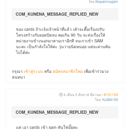
โดย
Nopainnogain
COM_KUNENA_MESSAGE_REPLIED_NEW
ของ cardx ถ้าเเจ้งเจ้าหน้าที่แล้ว เค้าจะตื๊อเรื่องปรับ
โครงสร้างกับยอดปิดจบ พอเกิน 90 วัน จะส่งเรื่องให้
หน่วยงานข้างนอกมาตามเราอีกที จนเราเข้า SAM
นะคะ เป็นกำลังใจให้ค่ะ วุ่นวายนิดหน่อย แต่จะผ่านพ้น
ไปได้ค่ะ
กรุณา
เข้าสู่ระบบ
หรือ
สมัครสมาชิกใหม่
เพื่อเข้าร่วมวง
สนทนา
4 เดือน 3 สัปดาห์ ที่ผ่านมา
#131153
โดย
Yu384150
COM_KUNENA_MESSAGE_REPLIED_NEW
แต่ เอา cardx เข้า sam ทันใช่มั๊ยคะ