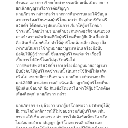
กำหนด และการเรียกเก็บค่าธรรมเนียมเพิ่มเติมจากการ
ยกเลิกสัญญาหรือการต่อสัญญา
นายภัทรกร กล่าวต่อว่า จากการสืบทราบและได้ข้อมูล
จากการร้องเรียนของผู้บริโภค พบว่า ปัจจุบันบริษัท ศรี
สวัสดิ์ฯ ได้พัฒนารูปแบบในการเรียกให้ผู้บริโภคมา
ชำระหนี้ โดยนำ พ.ร.บ.หลักประกันทางธุรกิจ พ.ศ.2558
มาแจ้งความดำเนินคดีกับผู้บริโภคที่ขอกู้ยืมสินเชื่อปกติ
คือ สินเชื่อโดยทั่วไป ทำให้ผู้บริโภคต้องเสี่ยงติดคุก จึง
เท่ากับเป็นการใช้กฎหมายอาญามาเป็นเครื่องมือบีบ
บังคับให้ผู้กู้ชำระหนี้ ซึ่งสภาผู้บริโภคเห็นว่า เรื่องนี้
เป็นการใช้สิทธิ์โดยไม่สุจริตหรือไม่
“การที่บริษัท ศรีสวัสดิ์ฯ เอาเครื่องมือกฎหมายอาญามา
บีบบังคับให้ผู้บริโภคชำระหนี้ เป็นการใช้สิทธิ์ไม่สุจริต
หรือไม่ เพราะมีการที่เอา พ.ร.บ.หลักประกันทางธุรกิจ
พ.ศ.2558 มาแจ้งความดำเนินคดีอาญากับผู้บริโภคที่ขอ
กู้ยืมสินเชื่อปกติ คือ สินเชื่อโดยทั่วไป ทำให้ผู้บริโภคต้อง
เสี่ยงติดคุก” นายภัทรกร กล่าว
นายภัทรกร ระบุด้วยว่า หากผู้บริโภคพบว่า บริษัทฯผู้ให้กู้
ยืมรายใดมีพฤติการณ์ที่ไม่ชอบธรรมกับผู้บริโภค เช่น
การขอให้เซ็นเอกสารเปล่า การไม่แจ้งข้อเท็จจริง หรือ
ไม่ส่งมอบสำเนาสัญญา ผู้บริโภคควรหลีกเลี่ยง และ