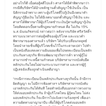
อย่างไรก็ดี เมื่อต่อสู้คดีไปแล้ว ศาลฯได้มีคำพิพากษาว่า
กรณีที่บริษัทฯได้อ้างหลักฐานตั๋วสัญญาใช้เงินนั้น เป็น
นิติกรรมอำพราง เพราะผู้บริโภคที่ไปกู้เงินมีเจตนาทำ
สัญญากู้ยืมเงิน ไม่ได้มีเจตนาออกตั๋วสัญญาใช้เงิน และ
ศาลฯได้พิพากษาให้ผู้บริโภคชำระเงินกู้ตามสัญญากู้เงิน
โดยคิดดอกเบี้ยตามที่กฎหมายกำหนด คือ ไม่เกิน 15%
น.ส.นันณภัชสรณ์ กล่าวต่อว่า หลังจากบริษัท ศรีสวัสดิ์ฯ
ทราบแนวทางการต่อสู้คดีของผู้บริโภค และแนวคำ
พิพากษาของศาลฯแล้ว บริษัทฯ ได้ปรับเปลี่ยนกลยุทธ์
โดยนำลายเซ็นที่ผู้บริโภคเซ็นไว้ในกระดาษเปล่า ไปทำ
เป็นหนังสือแสดงความยินยอมเพื่อไปจดทะเบียนเป็นหลัก
ประกันทางธุรกิจ ที่กรมพัฒนาธุรกิจการค้า หากผู้กู้ไม่
สามารถชำระหนี้ตามกำหนด บริษัทฯสามารถบังคับยึด
หลักประกันโดยไม่ผ่านกระบวนการศาล และหากผู้กู้
ปฏิเสธยังเสี่ยงถูกดำเนินคดีอาญา
“กรณีการทะเบียนเป็นหลักประกันทางธุรกิจนั้น ถ้ามีการ
ผิดสัญญา จะไม่มีการฟ้องศาลฯ บริษัทฯสามารถบังคับ
เอาหลักประกันได้ทันที โดยทำหนังสือบอกกล่าวทวงถาม
ให้ส่งมอบหลักประกัน ถ้าผู้บริโภคไหน ผู้กู้คนไหน ไม่ส่ง
มอบหลักประกัน ก็จะมีการไปแจ้งความร้องทุกข์ เพื่อเอา
ความผิดทางอาญามาบีบ เพื่อให้ผู้บริโภคส่งมอบหลัก