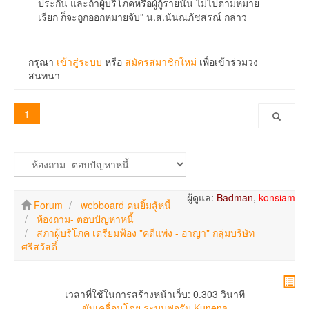
ประกัน และถ้าผู้บริโภคหรือผู้กู้รายนั้น ไม่ไปตามหมาย
เรียก ก็จะถูกออกหมายจับ” น.ส.นันณภัชสรณ์ กล่าว
กรุณา
เข้าสู่ระบบ
หรือ
สมัครสมาชิกใหม่
เพื่อเข้าร่วมวง
สนทนา
1
ผู้ดูแล:
Badman
,
konsiam
Forum
webboard คนยิ้มสู้หนี้
ห้องถาม- ตอบปัญหาหนี้
สภาผู้บริโภค เตรียมฟ้อง "คดีแพ่ง - อาญา" กลุ่มบริษัท
ศรีสวัสดิ์
เวลาที่ใช้ในการสร้างหน้าเว็บ: 0.303 วินาที
ขับเคลื่อนโดย
ระบบฟอรัม Kunena