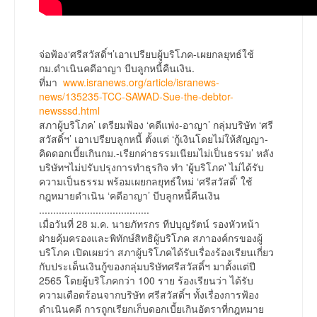
จ่อฟ้อง‘ศรีสวัสดิ์ฯ’เอาเปรียบผู้บริโภค-เผยกลยุทธ์ใช้
กม.ดำเนินคดีอาญา บีบลูกหนี้คืนเงิน.
ที่มา
www.isranews.org/article/isranews-
news/135235-TCC-SAWAD-Sue-the-debtor-
newsssd.html
สภาผู้บริโภค’ เตรียมฟ้อง ‘คดีแพ่ง-อาญา’ กลุ่มบริษัท ‘ศรี
สวัสดิ์ฯ’ เอาเปรียบลูกหนี้ ตั้งแต่ ‘กู้เงินโดยไม่ให้สัญญา-
คิดดอกเบี้ยเกินกม.-เรียกค่าธรรมเนียมไม่เป็นธรรม’ หลัง
บริษัทฯไม่ปรับปรุงการทำธุรกิจ ทำ 'ผู้บริโภค' ไม่ได้รับ
ความเป็นธรรม พร้อมเผยกลยุทธ์ใหม่ ‘ศรีสวัสดิ์’ ใช้
กฎหมายดำเนิน ‘คดีอาญา’ บีบลูกหนี้คืนเงิน
.......................................
เมื่อวันที่ 28 ม.ค. นายภัทรกร ทีปบุญรัตน์ รองหัวหน้า
ฝ่ายคุ้มครองและพิทักษ์สิทธิผู้บริโภค สภาองค์กรของผู้
บริโภค เปิดเผยว่า สภาผู้บริโภคได้รับเรื่องร้องเรียนเกี่ยว
กับประเด็นเงินกู้ของกลุ่มบริษัทศรีสวัสดิ์ฯ มาตั้งแต่ปี
2565 โดยผู้บริโภคกว่า 100 ราย ร้องเรียนว่า ได้รับ
ความเดือดร้อนจากบริษัท ศรีสวัสดิ์ฯ ทั้งเรื่องการฟ้อง
ดำเนินคดี การถูกเรียกเก็บดอกเบี้ยเกินอัตราที่กฎหมาย