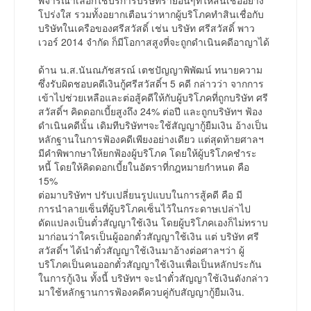
พิจารณาเลือกใช้บริการบริษัทรายอื่นๆที่ให้สินเชื่ออย่าง
โปร่งใส รวมทั้งอยากเตือนว่าหากผู้บริโภคทำสินเชื่อกับ
บริษัทในเครือของศรีสวัสดิ์ เช่น บริษัท ศรีสวัสดิ์ พาว
เวอร์ 2014 จำกัด ก็มีโอกาสสูงที่จะถูกดำเนินคดีอาญาได้
ด้าน น.ส.นันณภัชสรณ์ เตชปัญญาพิพัฒน์ ทนายความ
ซึ่งรับผิดชอบคดีเงินกู้ศรีสวัสดิ์ฯ 5 คดี กล่าวว่า จากการ
เข้าไปช่วยเหลือและต่อสู้คดีให้กับผู้บริโภคที่ถูกบริษัท ศรี
สวัสดิ์ฯ คิดดอกเบี้ยสูงถึง 24% ต่อปี และถูกบริษัทฯ ฟ้อง
ดำเนินคดีนั้น เดิมทีบริษัทฯจะใช้สัญญากู้ยืมเงิน อ้างเป็น
หลักฐานในการฟ้องคดีเพียงอย่างเดียว แต่สุดท้ายศาลฯ
มีคำพิพากษาให้ยกฟ้องผู้บริโภค โดยให้ผู้บริโภคชำระ
หนี้ โดยให้คิดดอกเบี้ยในอัตราที่กฎหมายกำหนด คือ
15%
ต่อมาบริษัทฯ ปรับเปลี่ยนรูปแบบในการสู้คดี คือ มี
การนำลายเซ็นที่ผู้บริโภคเซ็นไว้ในกระดาษเปล่าไป
ดัดแปลงเป็นตั๋วสัญญาใช้เงิน โดยผู้บริโภคเองก็ไม่ทราบ
มาก่อนว่าใครเป็นผู้ออกตั๋วสัญญาใช้เงิน แต่ บริษัท ศรี
สวัสดิ์ฯ ได้นำตั๋วสัญญาใช้เงินมาอ้างต่อศาลฯว่า ผู้
บริโภคเป็นคนออกตั๋วสัญญาใช้เงินเพื่อเป็นหลักประกัน
ในการกู้เงิน ทั้งนี้ บริษัทฯ จะนำตั๋วสัญญาใช้เงินดังกล่าว
มาใช้หลักฐานการฟ้องคดีควบคู่กับสัญญากู้ยืมเงิน.