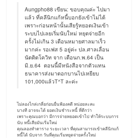
Aungpho88 เขียน: ขอบคุณค่ะ ไปมา
แล้ว ที่คลีนิกแก้หนี้บอกยังเข้าไม่ได้
เพราะก่อนหน้านั้นเสียรู้หยอดเงินเข้า
ระบบไปเลยเริ่มนับใหม่ หยุดจ่ายอีก
ครั้งไม่เกิน 3 เดือนหมายศาลมาเร็ว
มากค่ะ รอเฟส 5 อยู่ค่ะ ปล.ศาลเลื่อน
นัดติดโควิท จาก เดือนก.พ.64 เป็น
มิ.ย.64 ตอนนี้มีหนังสือจากตัวแทน
ธนาคารส่งมาดอกบานไปเหยียบ
101,000แล้วT^T ละค่ะ
ไม่ลองไกล่เกลี่ยก่อนยื่นฟ้องคดี หน่อยละคะ
บางที อาจจะได้ ยอดเงินชำระหนี้ ที่ดีกว่า
เพราะคุณบอกว่า มีการจ่ายหยอดเข้าไป ทำให้ระบบการ
นับ หนี้เสียมันเริ่มใหม่
คุณลองทำตาราง ระยะเวลา ที่คุณสามารถเข้าคลีนิกแก้
หนี้ได้ นับจาก วันที่คุณเริ่มหยุดจ่ายครั้งใหม่