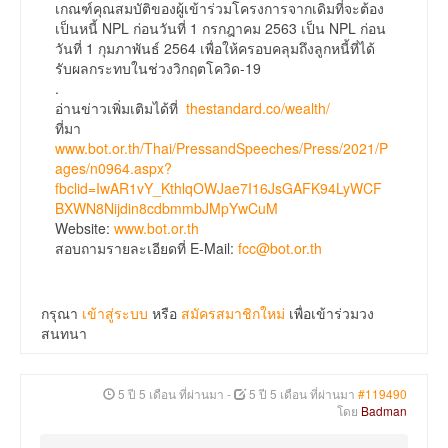
เกณฑ์คุณสมบัติของผู้เข้าร่วมโครงการจากเดิมที่จะต้อง
เป็นหนี้ NPL ก่อนวันที่ 1 กรกฎาคม 2563 เป็น NPL ก่อน
วันที่ 1 กุมภาพันธ์ 2564 เพื่อให้ครอบคลุมถึงลูกหนี้ที่ได้
รับผลกระทบในช่วงวิกฤตโควิด-19
.
อ่านข่าวเพิ่มเติมได้ที่
thestandard.co/wealth/
ที่มา
www.bot.or.th/Thai/PressandSpeeches/Press/2021/P
ages/n0964.aspx?
fbclid=IwAR1vY_KthlqOWJae7I16JsGAFK94LyWCF
BXWN8Nijdin8cdbmmbJMpYwCuM
Website:
www.bot.or.th
สอบถามรายละเอียดที่ E-Mail:
fcc@bot.or.th
กรุณา
เข้าสู่ระบบ
หรือ
สมัครสมาชิกใหม่
เพื่อเข้าร่วมวง
สนทนา
5 ปี 5 เดือน ที่ผ่านมา
-
5 ปี 5 เดือน ที่ผ่านมา
#119490
โดย
Badman