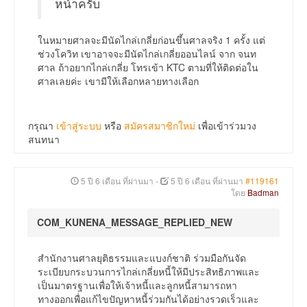
หน้าครับ
ในหมายศาลจะมีนัดไกล่เกลี่ยก่อนขึ้นศาลจริง 1 ครั้ง แต่
ช่วงโควิท เขาอาจจะมีนัดไกล่เกลี่ยออนไลน์ จาก จนท
ศาล ถ้าอยากไกล่เกลี่ย โทรเข้า KTC ตามที่ให้ติดต่อใน
ศาลเลยค่ะ เขามีให้เลือกหลายทางเลือก
กรุณา
เข้าสู่ระบบ
หรือ
สมัครสมาชิกใหม่
เพื่อเข้าร่วมวง
สนทนา
5 ปี 6 เดือน ที่ผ่านมา
-
5 ปี 6 เดือน ที่ผ่านมา
#119161
โดย
Badman
COM_KUNENA_MESSAGE_REPLIED_NEW
สำนักงานศาลยุติธรรมและแบงก์ชาติ ร่วมมือกันจัด
ระเบียบกระบวนการไกล่เกลี่ยหนี้ให้มีประสิทธิภาพและ
เป็นมาตรฐานเพื่อให้เจ้าหนี้และลูกหนี้สามารถหา
ทางออกเพื่อแก้ไขปัญหาหนี้ร่วมกันได้อย่างรวดเร็วและ