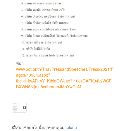
ที่มา
www.bot.or.th/Thai/PressandSpeeches/Press/2021/P
ages/n0964.aspx?
fbclid=IwAR1vY_KthlqOWJae7I16JsGAFK94LyWCF
BXWN8Nijdin8cdbmmbJMpYwCuM
สมาชิกต่อไปนี้บอกขอบคุณ:
tulunu