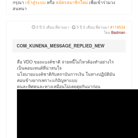
กรุณา
เข้าสู่ระบบ
หรือ
สมัครสมาชิกใหม่
เพื่อเข้าร่วมวง
สนทนา
5 ปี 5 เดือน ที่ผ่านมา
-
5 ปี 5 เดือน ที่ผ่านมา
#119534
โดย
Badman
COM_KUNENA_MESSAGE_REPLIED_NEW
สื่อ VDO ของแบงค์ชาติ จ่ายหนี้ไม่ไหวต้องทำอย่างไร
เป็นคอนเทนต์ที่น่าสนใจ
นโยบายแบงค์ชาติกับสถาบันการเงิน ในทางปฏิบัติมัน
ค่อนข้างยากเพราะแก้ปัญหาแบบ
คนละทิศคนละทางเหมือนไม่เคยคุยกันมาก่อน