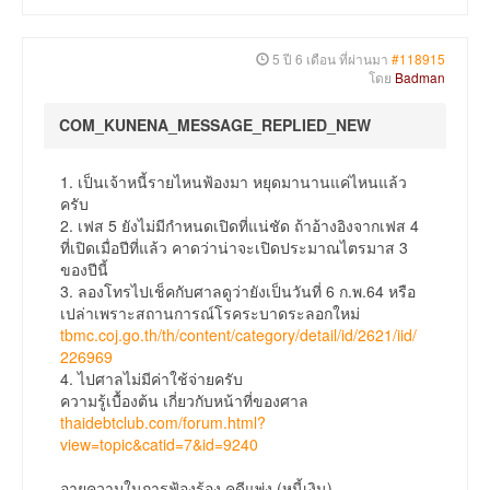
5 ปี 6 เดือน ที่ผ่านมา
#118915
โดย
Badman
COM_KUNENA_MESSAGE_REPLIED_NEW
1. เป็นเจ้าหนี้รายไหนฟ้องมา หยุดมานานแค่ไหนแล้ว
ครับ
2. เฟส 5 ยังไม่มีกำหนดเปิดที่แน่ชัด ถ้าอ้างอิงจากเฟส 4
ที่เปิดเมื่อปีที่แล้ว คาดว่าน่าจะเปิดประมาณไตรมาส 3
ของปีนี้
3. ลองโทรไปเช็คกับศาลดูว่ายังเป็นวันที่ 6 ก.พ.64 หรือ
เปล่าเพราะสถานการณ์โรคระบาดระลอกใหม่
tbmc.coj.go.th/th/content/category/detail/id/2621/iid/
226969
4. ไปศาลไม่มีค่าใช้จ่ายครับ
ความรู้เบื้องต้น เกี่ยวกับหน้าที่ของศาล
thaidebtclub.com/forum.html?
view=topic&catid=7&id=9240
อายุความในการฟ้องร้อง คดีแพ่ง (หนี้เงิน)