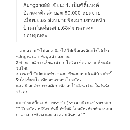
Aungpho88 เขียน: 1. เป็นซิตี้แบงค์
บัตรเครดิตค่ะ ยอด 90,000 หยุดจ่าย
เมื่อพ.ย.62 ส่งหมายฟ้องมาแขวนหน้า
บ้านเมื่อเดือนพ.ย.63ที่ผ่านมาค่ะ
ขอบคุณค่ะ
1.อายุความยังไม่หมด ฟัองได้ ไปเช็คเครดิตบูโรไว้เป็น
หลักฐาน และ ข้อมูลตัวเองก่อน
2.ศาลอาจมีการเลื่อน เพราะ โควิท เช็คว่าศาลเลื่อนนัด
วันไหน
3.ยอดหนี้ วันผิดนัดชำระ คุณเข้าคุณสมบัติ คลีนิกแก้หนี้
รีบไปเช็คบูโร เพื่อเอาเอกสารไปสมัคร
แล้ว มีเอกสารการสมัคร เพื่อเอาไว้เลื่อน ศาล ในวันนัด
จริงค่ะ
แนะนำแค่นี้ก่อนค่ะ เพราะไม่รู้รายละเอียดอะไรมากนัก
*** รีบสมัคร คลีนิกแก้หนี้ ถ้าให้ดี ไปสมัครด้วยตัวเองเลย
ถ้าเอกสารพร้อม และ สะดวกเดินทาง ***