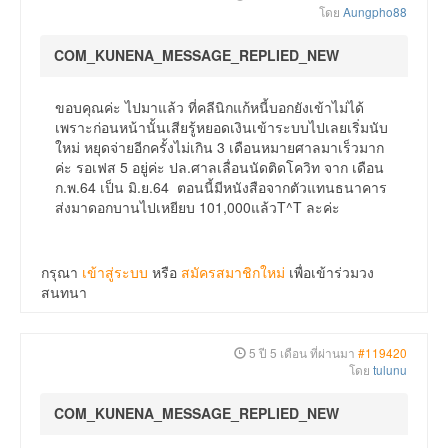
โดย
Aungpho88
COM_KUNENA_MESSAGE_REPLIED_NEW
ขอบคุณค่ะ ไปมาแล้ว ที่คลีนิกแก้หนี้บอกยังเข้าไม่ได้
เพราะก่อนหน้านั้นเสียรู้หยอดเงินเข้าระบบไปเลยเริ่มนับ
ใหม่ หยุดจ่ายอีกครั้งไม่เกิน 3 เดือนหมายศาลมาเร็วมาก
ค่ะ รอเฟส 5 อยู่ค่ะ ปล.ศาลเลื่อนนัดติดโควิท จาก เดือน
ก.พ.64 เป็น มิ.ย.64 ตอนนี้มีหนังสือจากตัวแทนธนาคาร
ส่งมาดอกบานไปเหยียบ 101,000แล้วT^T ละค่ะ
กรุณา
เข้าสู่ระบบ
หรือ
สมัครสมาชิกใหม่
เพื่อเข้าร่วมวง
สนทนา
5 ปี 5 เดือน ที่ผ่านมา
#119420
โดย
tulunu
COM_KUNENA_MESSAGE_REPLIED_NEW