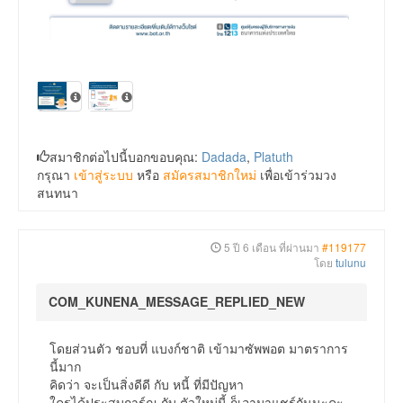
สมาชิกต่อไปนี้บอกขอบคุณ:
Dadada
,
Platuth
กรุณา
เข้าสู่ระบบ
หรือ
สมัครสมาชิกใหม่
เพื่อเข้าร่วมวง
สนทนา
5 ปี 6 เดือน ที่ผ่านมา
#119177
โดย
tulunu
COM_KUNENA_MESSAGE_REPLIED_NEW
โดยส่วนตัว ชอบที่ แบงก์ชาติ เข้ามาซัพพอต มาตราการ
นี้มาก
คิดว่า จะเป็นสิ่งดีดี กับ หนี้ ที่มีปัญหา
ใครได้ประสบการ์ณ กับ ตัวใหม่นี้ ก็เอามาแชร์กันนะคะ