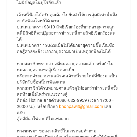
ไม่มีข้อมูลในบูโรอีกแล้ว
เจ้าหนี้ฟ้องได้ครับคุณต้องไปยื่นคำให้การสู้คดีเท่านั้นถึง
จะตัดฟ้องโจทก์ได้ ตาม
ป.พ.พ.มาตรา193/10 สิทธิเรียกร้องที่ขาดอายุความลูก
หนี้มีสิทธิที่จะปฏิเสธการชำระหนี้ตามสิทธิเรียกร้องนั้น
ได้
ป.พ.พ.มาตรา 193/29เมื่อไม่ได้ยกอายุความขึ้นเป็นข้อ
ต่อสู้ศาลจะอ้างเอาอายุความมาเป็นเหตุยกฟ้องไม่ได้
หากสมาชิกทราบว่า คดีหมดอายุความแล้ว หรือยังไม่
หมดอายุความขอสู้เรื่องดอกเบี้ย
หรือหยุดจ่ายมานานแล้วจนเจ้าหนี้รายใหม่ที่ฟ้องมาเป็น
บริษัทรับซื้อหนี้มาฟ้องแทน
หากสมาชิกได้รับหมายศาลแล้วดูไม่ออกว่าชำระหนี้ครั้ง
สุดท้ายเมื่อไหร่หาแนวทางสู้
ติดต่อ Hotline สายด่วน086-022-9959 (เวลา 17:00 -
20:00 น.) หรือปรึกษา
bnonpawit@gmail.com
เลย
ครับ
สู้คดีมีค่าใช้จ่ายที่ไม่แพงมาก
ทางชมรมฯ ขอสงวนสิทธิ์ในการตอบคำถาม
หากพบว่ามีการปิดบังข้อมูลในหมายศาล หรือให้ข้อมูลที่