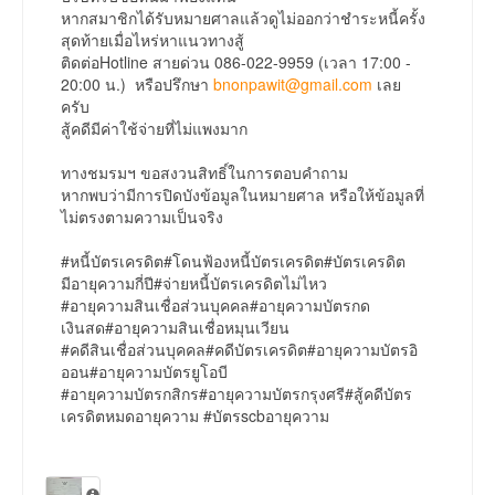
หากสมาชิกได้รับหมายศาลแล้วดูไม่ออกว่าชำระหนี้ครั้ง
สุดท้ายเมื่อไหร่หาแนวทางสู้
ติดต่อHotline สายด่วน 086-022-9959 (เวลา 17:00 -
20:00 น.) หรือปรึกษา
bnonpawit@gmail.com
เลย
ครับ
สู้คดีมีค่าใช้จ่ายที่ไม่แพงมาก
ทางชมรมฯ ขอสงวนสิทธิ์ในการตอบคำถาม
หากพบว่ามีการปิดบังข้อมูลในหมายศาล หรือให้ข้อมูลที่
ไม่ตรงตามความเป็นจริง
#หนี้บัตรเครดิต#โดนฟ้องหนี้บัตรเครดิต#บัตรเครดิต
มีอายุความกี่ปี#จ่ายหนี้บัตรเครดิตไม่ไหว
#อายุความสินเชื่อส่วนบุคคล#อายุความบัตรกด
เงินสด#อายุความสินเชื่อหมุนเวียน
#คดีสินเชื่อส่วนบุคคล#คดีบัตรเครดิต#อายุความบัตรอิ
ออน#อายุความบัตรยูโอบี
#อายุความบัตรกสิกร#อายุความบัตรกรุงศรี#สู้คดีบัตร
เครดิตหมดอายุความ #บัตรscbอายุความ