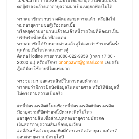
ต่อสู้ศาลจะอ้างเอาอายุความมาเป็นเหตุยกฟ้องไม่ได้
หากสมาชิกทราบว่า คดีหมดอายุความแล้ว หรือยังไม่
หมดอายุความขอสู้เรื่องดอกเบี้ย
หรือหยุดจ่ายมานานแล้วจนเจ้าหนี้รายใหม่ที่ฟ้องมาเป็น
บริษัทรับซื้อหนี้มาฟ้องแทน
หากสมาชิกได้รับหมายศาลแล้วดูไม่ออกว่าชำระหนี้ครั้ง
สุดท้ายเมื่อไหร่หาแนวทางสู้
ติดต่อ Hotline สายด่วน086-022-9959 (เวลา 17:00 -
20:00 น.) หรือปรึกษา
bnonpawit@gmail.com
เลยครับ
สู้คดีมีค่าใช้จ่ายที่ไม่แพงมาก
ทางชมรมฯ ขอสงวนสิทธิ์ในการตอบคำถาม
หากพบว่ามีการปิดบังข้อมูลในหมายศาล หรือให้ข้อมูลที่
ไม่ตรงตามความเป็นจริง
#หนี้บัตรเครดิต#โดนฟ้องหนี้บัตรเครดิต#บัตรเครดิต
มีอายุความกี่ปี#จ่ายหนี้บัตรเครดิตไม่ไหว
#อายุความสินเชื่อส่วนบุคคล#อายุความบัตรกด
เงินสด#อายุความสินเชื่อหมุนเวียน
#คดีสินเชื่อส่วนบุคคล#คดีบัตรเครดิต#อายุความบัตรอิ
ออน#อายุความบัตรยูโอบี