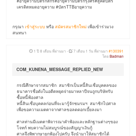
#อายุความบัตรกสิกร#อายุความบัตรกรุงศรี#สู้คดีบัตร
เครดิตหมดอายุความ #บัตรTTBอายุความ
กรุณา
เข้าสู่ระบบ
หรือ
สมัครสมาชิกใหม่
เพื่อเข้าร่วมวง
สนทนา
1 ปี 8 เดือน ที่ผ่านมา
-
7 เดือน 1 วัน ที่ผ่านมา
#130391
โดย
Badman
COM_KUNENA_MESSAGE_REPLIED_NEW
กรณีศึกษาจากสมาชิก สมาชิกเป็นหนี้สินเชื่อบุคคลของ
ธนาคารชื่อดังในอดีตหยุดจ่ายมาหลาปีจนถูกบริษัทรับ
ซื้อหนี้ฟ้องศาล
หนี้สินเชื่อบุคคลก่อนที่จะมารู้จักชมรมฯ สมาชิกไปศาล
เพื่อขอความเมตตาจากศาลขอลดดอกเบี้ยลงมา
ศาลท่านมีเมตตาพิจารณาคำฟ้องและหลักฐานต่างๆของ
โจทก์ พบความไม่สมบูรณ์ของสัญญาเงินกู้
ศาลจึงพิพากษายกฟ้องไปครับ จึงนำมาให้สมาชิกได้