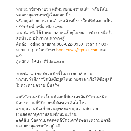
หากสมาชิกทราบว่า คดีหมดอายุความแล้ว หรือยังไม่
หมดอายุความขอสู้เรื่องดอกเบี้ย
หรือหยุดจ่ายมานานแล้วจนเจ้าหนี้รายใหม่ที่ฟ้องมาเป็น
บริษัทรับซื้อหนี้มาฟ้องแทน
หากสมาชิกได้รับหมายศาลแล้วดูไม่ออกว่าชำระหนี้ครั้ง
สุดท้ายเมื่อไหร่หาแนวทางสู้
ติดต่อ Hotline สายด่วน086-022-9959 (เวลา 17:00 -
20:00 น.) หรือปรึกษา
bnonpawit@gmail.com
เลย
ครับ
สู้คดีมีค่าใช้จ่ายที่ไม่แพงมาก
ทางชมรมฯ ขอสงวนสิทธิ์ในการตอบคำถาม
หากพบว่ามีการปิดบังข้อมูลในหมายศาล หรือให้ข้อมูลที่
ไม่ตรงตามความเป็นจริง
#หนี้บัตรเครดิต#โดนฟ้องหนี้บัตรเครดิต#บัตรเครดิต
มีอายุความกี่ปี#จ่ายหนี้บัตรเครดิตไม่ไหว
#อายุความสินเชื่อส่วนบุคคล#อายุความบัตรกด
เงินสด#อายุความสินเชื่อหมุนเวียน
#คดีสินเชื่อส่วนบุคคล#คดีบัตรเครดิต#อายุความบัตรอิ
ออน#อายุความบัตรยูโอบี