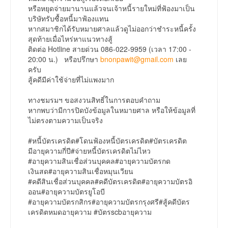
หรือหยุดจ่ายมานานแล้วจนเจ้าหนี้รายใหม่ที่ฟ้องมาเป็น
บริษัทรับซื้อหนี้มาฟ้องแทน
หากสมาชิกได้รับหมายศาลแล้วดูไม่ออกว่าชำระหนี้ครั้ง
สุดท้ายเมื่อไหร่หาแนวทางสู้
ติดต่อ Hotline สายด่วน 086-022-9959 (เวลา 17:00 -
20:00 น.) หรือปรึกษา
bnonpawit@gmail.com
เลย
ครับ
สู้คดีมีค่าใช้จ่ายที่ไม่แพงมาก
ทางชมรมฯ ขอสงวนสิทธิ์ในการตอบคำถาม
หากพบว่ามีการปิดบังข้อมูลในหมายศาล หรือให้ข้อมูลที่
ไม่ตรงตามความเป็นจริง
#หนี้บัตรเครดิต#โดนฟ้องหนี้บัตรเครดิต#บัตรเครดิต
มีอายุความกี่ปี#จ่ายหนี้บัตรเครดิตไม่ไหว
#อายุความสินเชื่อส่วนบุคคล#อายุความบัตรกด
เงินสด#อายุความสินเชื่อหมุนเวียน
#คดีสินเชื่อส่วนบุคคล#คดีบัตรเครดิต#อายุความบัตรอิ
ออน#อายุความบัตรยูโอบี
#อายุความบัตรกสิกร#อายุความบัตรกรุงศรี#สู้คดีบัตร
เครดิตหมดอายุความ #บัตรscbอายุความ