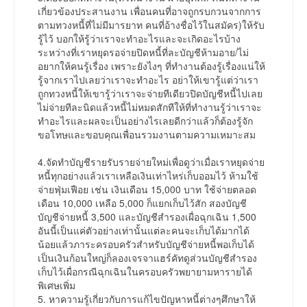
เกี่ยวข้องประสานงาน เพื่อนคนที่อาจถูกรบกวนจากการ
ตามทวงหนี้ที่ไม่มีมารยาท คนที่อ้างชื่อไว้ในสมัคร)ให้รับ
รู้ไว้ บอกให้รู้ว่าเราจะทำอะไรและจะเกิดอะไรบ้าง
ระหว่างที่เราหยุดรอจ่ายปิดหนี้ที่ละบัญชีห้ามอาย/ไม่
อยากให้คนรู้เรื่อง เพราะยังไงๆ ที่ทำงานต้องรู้เรื่องแน่ให้
รู้จากเราไปเลยว่าเราจะทำอะไร อย่าให้เขารู้แต่ว่าเรา
ถูกทวงหนี้ให้เขารู้ว่าเราจะจ่ายทีเดียวปิดบัญชีหนี้ไปเลย
ไม่จ่ายทีละนิดแล้วหนี้ไม่หมดสักทีให้ที่ทำงานรู้ว่าเราจะ
ทำอะไรและผลจะเป็นอย่างไรเลยดีกว่าแล้วก็ต้องรู้จัก
ขอโทษและขอบคุณเพื่อนรวมงานตามความเหมาะสม
4.จัดทำบัญชีรายรับรายจ่ายใหม่เพื่อดูว่าเมื่อเราหยุดจ่าย
หนี้ทุกอย่างแล้วเราเหลือเงินเท่าไหร่เก็บออมไว้ ห้ามใช้
จ่ายฟุ่มเฟือย เช่น เงินเดือน 15,000 บาท ใช้จ่ายตลอด
เดือน 10,000 เหลือ 5,000 ก็แยกเก็บไว้สัก สองบัญชี
บัญชีจ่ายหนี้ 3,500 และบัญชีสำรองเผื่อฉุกเฉิน 1,500
อันนี้เป็นแค่ตัวอย่างเท่านั้นแต่ละคนจะเก็บได้มากได้
น้อยแล้วภาระครอบครัวสำหรับบัญชีจ่ายหนี้พอเก็บได้
เป็นเงินก้อนใหญ่ก็ลองเจรจาแฮร์คัทดูส่วนบัญชีสำรอง
เก็บไว้เผื่อกรณีฉุกเฉินในครอบครัวพยายามหารายได้
พิเศษเพิ่ม
5. หาความรู้เกี่ยวกับการแก้ไขปัญหาหนี้ต่างๆศึกษาให้