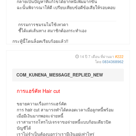
กลายเป็นปัญหาที่แก้ไขได้ยากหนี้เพิ่มมากขึ้น
ฉะนั้นพิจารณาให้ดี เปรียบเทียบข้อดีข้อเสียให้รอบคอบ
กรรมการชมรมไม่ใช้เทวดา
ชี้ได้แต่เส้นทาง สมาชิกต้องกระทำเอง
กระทู้นี้โดนล็อคเรียบร้อยแล้ว!!
14 ปี 7 เดือน ที่ผ่านมา
#222
โดย
0834368962
COM_KUNENA_MESSAGE_REPLIED_NEW
การแฮร์คัท Hair cut
ขยายความเรื่องการแฮร์คัต
การ hair cut สามารถทำได้ตลอดเวลาเมื่อลูกหนี้พร้อม
เมื่อมีเงินมากพอจะจ่ายหนี้
เราสามารถโทรไปเจรจาขอจ่ายหนี้แบบก้อนเดียวปิด
บัญชีได้
เราไม่จำเป็นต้องบอกว่าเรามีเงินอยู่เท่าไหร่