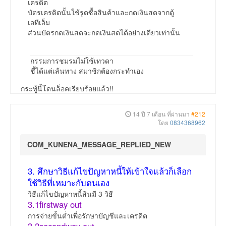
เครดิต
บัตรเครดิตนั้นใช้รูดซื้อสินค้าและกดเงินสดจากตู้
เอทีเอ็ม
ส่วนบัตรกดเงินสดจะกดเงินสดได้อย่างเดียวเท่านั้น
กรรมการชมรมไม่ใช้เทวดา
ชี้ได้แต่เส้นทาง สมาชิกต้องกระทำเอง
กระทู้นี้โดนล็อคเรียบร้อยแล้ว!!
14 ปี 7 เดือน ที่ผ่านมา
#212
โดย
0834368962
COM_KUNENA_MESSAGE_REPLIED_NEW
3. ศึกษาวิธีแก้ไขปัญหาหนี้ให้เข้าใจแล้วก็เลือก
ใช้วิธีที่เหมาะกับตนเอง
วิธีแก้ไขปัญหาหนี้สินมี 3 วิธี
3.1firstway out
การจ่ายขั้นต่ำเพื่อรักษาบัญชีและเครดิต
3.2secondway out