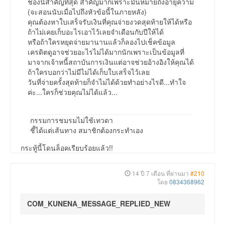
ช่องนี้สำคัญที่สุด สำคัญมากเพราะมันหมายถึงอายุความ
(จะสอนนับเมื่อไปถึงหัวข้อนี้ในภายหลัง)
คุณต้องหาใบเสร็จรับเงินที่คุณจ่ายงวดสุดท้ายให้ได้หรือ
ถ้าไม่เคยเก็บอะไรเอาไว้เลยจำเดือนกับปีให้ได้
หรือถ้าใครหยุดจ่ายมานานแล้วก็ลองไปเช็คข้อมูล
เครดิตดูอาจช่วยอะไรไม่ได้มากนักเพราะเป็นข้อมูลที่
มาจากเจ้าหนี้สถาบันการเงินแต่อาจช่วยอ้างอิงให้คุณได้
ถ้าใครบอกว่าไม่มีไม่ได้เก็บใบเสร็จไว้เลย
วันที่จ่ายครั้งสุดท้ายก็จำไม่ได้ด้วยทำอย่างไรดี...ทำใจ
ค่ะ...ใครก็ช่วยคุณไม่ได้แล้ว...
กรรมการชมรมไม่ใช้เทวดา
ชี้ได้แต่เส้นทาง สมาชิกต้องกระทำเอง
กระทู้นี้โดนล็อคเรียบร้อยแล้ว!!
14 ปี 7 เดือน ที่ผ่านมา
#210
โดย
0834368962
COM_KUNENA_MESSAGE_REPLIED_NEW