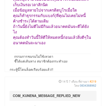
เก็บเงินรอเวลาสักนิด
เมื่อข้อมูลหายไปจากเครดิตบูโรเมื่อใด
คุณก็ทำธุรกรรมกับแบงก์(ที่คุณไม่เคยไม่หนี้
ค้างชำระ)ได้ตามเดิม
ถ้าวันนี้ยังไม่ดีไม่มีกินแล้วอนาคตมันจะดีได้ยัง
ไง
คุณต้องทำวันนี้ให้ดีให้หมดหนี้ก่อนแล้วสิ่งดีๆใน
อนาคตมันจะมาเอง
กรรมการชมรมไม่ใช้เทวดา
ชี้ได้แต่เส้นทาง สมาชิกต้องกระทำเอง
กระทู้นี้โดนล็อคเรียบร้อยแล้ว!!
14 ปี 7 เดือน ที่ผ่านมา
#219
โดย
0834368962
COM_KUNENA_MESSAGE_REPLIED_NEW