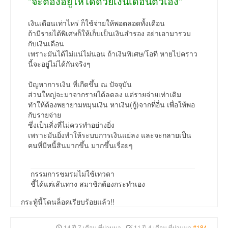
"จะต้องอยู่ให้ได้ด้วยเงินเดือนตัวเอง"
เงินเดือนเท่าไหร่ ก็ใช้จ่ายให้พอตลอดทั้งเดือน
ถ้ามีรายได้พิเศษก็ให้เก็บเป็นเงินสำรอง อย่าเอามารวม
กับเงินเดือน
เพราะมันได้ไม่แน่ไม่นอน ถ้าเงินพิเศษ/โอที หายไปคราว
นี้จะอยู่ไม่ได้กันจริงๆ
ปัญหาการเงิน ที่เกืดขึ้น ณ ปัจจุบัน
ส่วนใหญ่จะมาจากรายได้ลดลง แต่รายจ่ายเท่าเดิม
ทำให้ต้องพยายามหมุนเงิน หาเงิน(กู้)จากที่อื่น เพื่อให้พอ
กับรายจ่าย
ซึ่งเป็นสิ่งที่ไม่ควรทำอย่างยิ่ง
เพราะมันยิ่งทำให้ระบบการเงินแย่ลง และจะกลายเป็น
คนที่มีหนี้สินมากขึ้น มากขึ้นเรื่อยๆ
กรรมการชมรมไม่ใช้เทวดา
ชี้ได้แต่เส้นทาง สมาชิกต้องกระทำเอง
กระทู้นี้โดนล็อคเรียบร้อยแล้ว!!
14 ปี 7 เดือน ที่ผ่านมา
-
11 ปี 4 เดือน ที่ผ่านมา
#184