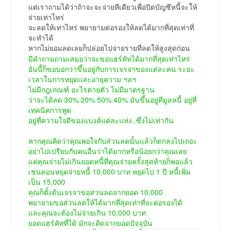
แต่เราถามได้ว่าถ้าจะจะจ่ายทีเดียวเพื่อปิดบัญชีหนี้จะให้
จ่ายเท่าไหร่
จะลดให้เท่าไหร่ พยายามต่อรองให้ลดได้มากที่สุดเท่าที่
จะทำได้
หากไม่ยอมลดเลยก็ปล่อยไปจ่ายรายที่ลดให้สูงสุดก่อน
มีคำถามถามเสมอว่าจะขอแฮร์คัทได้มากที่สุดเท่าไหร่
อันนี้ก็ขอบอกว่าขึ้นอยู่กับการเจรจาของแต่ละคน ระยะ
เวลาในการหยุดและอายุความ ฯลฯ
ไม่มีกฎเกณฑ์ อะไรตายตัว ไม่มีมาตรฐาน
ว่าจะได้ลด 30% 20% 50% 40% มันขึ้นอยู่ที่มูลหนี้ อยู่ที่
เทคนิคการพูด
อยู่ที่ความใจดีของแบงค์แต่ละแห่ง..ซึ่งไม่เท่ากัน
หากคุณคิดว่าคุณพอใจกับส่วนลดนั้นแล้วก็ตกลงไปเถอะ
อย่าไปเปรียบกับคนอื่นว่าได้มากหรือน้อยกว่าคุณเลย
แค่คุณจ่ายไม่เกินยอดหนี้ที่คุณจ่ายครั้งสุดท้ายก็พอแล้ว
เช่นตอนหยุดจ่ายหนี้ 10,000 บาท หยุดไป 1 ปี หนี้เพิ่ม
เป็น 15,000
คุณก็ตั้งต้นเจรจาขอส่วนลดจากยอด 10,000
พยายามขอส่วนลดให้ได้มากที่สุดเท่าที่จะต่อรองได้
และคุณจะต้องไม่จ่ายเกิน 10,000 บาท
ยอดแฮร์คัทที่ได้ มักจะคิดจากยอดปัจจุบัน