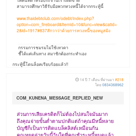
สามารถศึกษาวิธีรับมือพวกทวงหนี้ได้จากกระทู้นี้
www.thaidebtclub.com/odebt/index.php?
option=com_fireboard&Itemid=10&func=view&catid=
2&id=1917#837สักวาว่าด้วยการทวงหนี้ของหมูสมิง
กรรมการชมรมไม่ใช้เทวดา
ชี้ได้แต่เส้นทาง สมาชิกต้องกระทำเอง
กระทู้นี้โดนล็อคเรียบร้อยแล้ว!!
14 ปี 7 เดือน ที่ผ่านมา
#218
โดย
0834368962
COM_KUNENA_MESSAGE_REPLIED_NEW
ส่วนการเสียเครดิตก็ไม่ต้องไปสนใจมันมาก
ถึงคุณจ่ายขั้นต่ำตามปกติแต่ถ้าคุณมีหนี้หลาย
บัญชีก็เป็นการติดแบล็คลิสต์เหมือนกัน
คุณหยุดจ่ายวันนี้วันใดที่คุณชำระหนี้หมดแล้ว