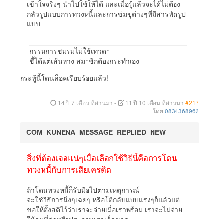
เข้าใจจริงๆ นำไปใช้ให้ได้ และเมื่อรู้แล้วจะได้ไม่ต้อง
กลัวรูปแบบการทวงหนี้และการข่มขู่ต่างๆที่มีสารพัดรูป
แบบ
กรรมการชมรมไม่ใช้เทวดา
ชี้ได้แต่เส้นทาง สมาชิกต้องกระทำเอง
กระทู้นี้โดนล็อคเรียบร้อยแล้ว!!
14 ปี 7 เดือน ที่ผ่านมา
-
11 ปี 10 เดือน ที่ผ่านมา
#217
โดย
0834368962
COM_KUNENA_MESSAGE_REPLIED_NEW
สิ่งที่ต้องเจอแน่ๆเมื่อเลือกใช้วิธีนี้คือการโดน
ทวงหนี้กับการเสียเครดิต
ถ้าโดนทวงหนี้ก็รับมือไปตามเหตุการณ์
จะใช้วิธีการนิ่งๆเฉยๆ หรือโต้กลับแบบแรงๆก็แล้วแต่
ขอให้ตั้งสติไว้ว่าเราจะจ่ายเมื่อเราพร้อม เราจะไม่จ่าย
ให้คนที่ด่าหรือประจานเราเด็ดขาด