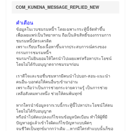
COM_KUNENA_MESSAGE_REPLIED_NEW
คำเตือน
ข้อมูลในเวบชมรมหนี้ฯ โดยเฉพาะกระทู้นี้จัดทำขึ้น
เพื่อเผยแพร่เป็นวิทยาทาน ถือเป็นลิขสิทธิ์ของกรรมการ
ชมรมหนี้บัตรเครดิต
เพราะเรียบเรียงเนื้อหาขึ้นจากประสบการณ์ตรงของ
กรรมการชมรมหนี้ฯ
ชมรมฯไม่ยินยอมให้ใครนำไปเผยแพร่หรือหาประโยชน์
โดยไม่ได้รับอนุญาตจากชมรมฯก่อน
เราดีใจและขอชื่นชมหากมีคนนำไปบอก-สอน-แนะนำ
คนอื่น-บอกต่อให้คนอื่นๆเข้ามาอ่าน
เพราะถือว่าเป็นการช่วยกระจายความรู้ เป็นการช่วย
เหลือสังคมทางหนึ่ง ช่วยให้คนพ้นทุกข์
หากใครนำข้อมูลจากเวบนี้กระทู้นี้ไปหาประโยชน์ใส่ตน
โดยไม่ได้รับอนุญาต
หรือนำไปดัดแปลงแก้ไขจนข้อมูลบิดเบือน ทำให้ผู้ที่มี
ปัญหาอยู่แล้วเข้าใจผิดแก้ไขปัญหาแบบผิดๆ
จนชีวิตเป็นทุกข์มากกว่าเดิม ...หากมีใครทำแบบนั้นก็ขอ