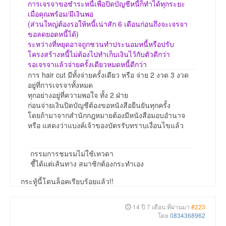
การเจรจาขอชำระหนี้เพื่อปิดบัญชีหนี้ก็ทำได้ทุกระยะ
เมื่อคุณพร้อม/มีเงินพอ
(ส่วนใหญ่ต้องรอให้หนี้เน่าสัก 6 เดือนก่อนถึงจะเจรจา
ขอลดยอดหนี้ได้)
ระหว่างที่หยุดอาจถูกชวนทำประนอมหนี้หรือปรับ
โครงสร้างหนี้ไม่ต้องไปทำเก็บเงินไว้กับตัวดีกว่า
รอเจรจาแล้วจ่ายครั้งเดียวหมดหนี้ดีกว่า
การ hair cut มีทั้งจ่ายครั้งเดียว หรือ จ่าย 2 งวด 3 งวด
อยู่ที่การเจรจาทั้งหมด
ทุกอย่างอยู่ที่ความพอใจ ทั้ง 2 ฝ่าย
ก่อนจ่ายเงินปิดบัญชีต้องขอหนังสือยืนยันทุกครั้ง
โดยถ้ามาจากสำนักกฎหมายต้องมีหนังสือมอบอำนาจ
หรือ แสดงว่าแบงค์เจ้าของบัตรรับทราบเงื่อนไขแล้ว
กรรมการชมรมไม่ใช้เทวดา
ชี้ได้แต่เส้นทาง สมาชิกต้องกระทำเอง
กระทู้นี้โดนล็อคเรียบร้อยแล้ว!!
14 ปี 7 เดือน ที่ผ่านมา
#223
โดย
0834368962