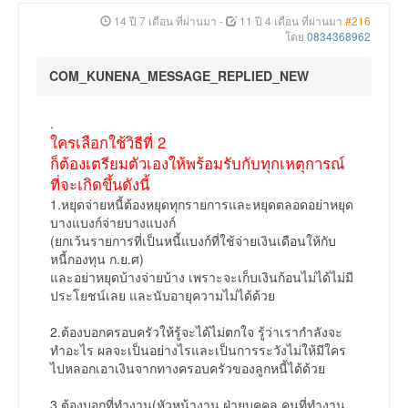
14 ปี 7 เดือน ที่ผ่านมา
-
11 ปี 4 เดือน ที่ผ่านมา
#216
โดย
0834368962
COM_KUNENA_MESSAGE_REPLIED_NEW
.
ใครเลือกใช้วิธีที่ 2
ก็ต้องเตรียมตัวเองให้พร้อมรับกับทุกเหตุการณ์
ที่จะเกิดขึ้นดังนี้
1.หยุดจ่ายหนี้ต้องหยุดทุกรายการและหยุดตลอดอย่าหยุด
บางแบงก์จ่ายบางแบงก์
(ยกเว้นรายการที่เป็นหนี้แบงก์ที่ใช้จ่ายเงินเดือนให้กับ
หนี้กองทุน ก.ย.ศ)
และอย่าหยุดบ้างจ่ายบ้าง เพราะจะเก็บเงินก้อนไม่ได้ไม่มี
ประโยชน์เลย และนับอายุความไม่ได้ด้วย
2.ต้องบอกครอบครัวให้รู้จะได้ไม่ตกใจ รู้ว่าเรากำลังจะ
ทำอะไร ผลจะเป็นอย่างไรและเป็นการระวังไม่ให้มีใคร
ไปหลอกเอาเงินจากทางครอบครัวของลูกหนี้ได้ด้วย
3.ต้องบอกที่ทำงาน(หัวหน้างาน ฝ่ายบุคคล คนที่ทำงาน