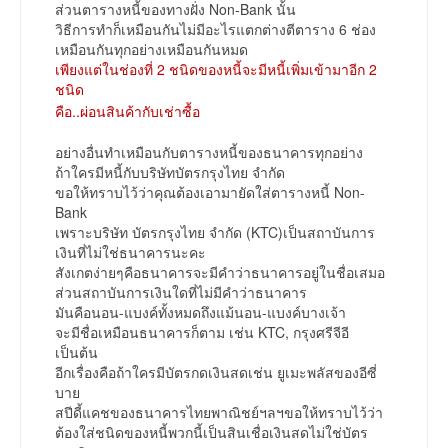
ส่วนตารางหนี้ของทางฝั่ง Non-Bank นั้น
วิธีการทำก็เหมือนกันไม่มีอะไรแตกต่างตีตาราง 6 ช่อง
เหมือนกันทุกอย่างเหมือนกันหมด
เพียงแต่ในช่องที่ 2 ชนิดของหนี้จะมีหนี้เพิ่มเข้ามาอีก 2
ชนิด
คือ..ผ่อนสินค้ากับเช่าซื้อ
อย่างอื่นทำเหมือนกับตารางหนี้ของธนาคารทุกอย่าง
ถ้าใครมีหนี้กับบริษัทบัตรกรุงไทย จำกัด
ขอให้ทราบไว้ว่าคุณต้องเอามายัดใส่ตารางหนี้ Non-
Bank
เพราะบริษัท บัตรกรุงไทย จำกัด (KTC)เป็นสถาบันการ
เงินที่ไม่ใช่ธนาคารนะคะ
สังเกตง่ายๆคือธนาคารจะมีคำว่าธนาคารอยู่ในชื่อเสมอ
ส่วนสถาบันการเงินใดที่ไม่มีคำว่าธนาคาร
มันคือนอน-แบงค์ทั้งหมดถึงแม้นอน-แบงค์บางเจ้า
จะมีชื่อเหมือนธนาคารก็ตาม เช่น KTC, กรุงศรีจีอี
เป็นต้น
อีกเรื่องคือถ้าใครมีบัตรกดเงินสดเช่น ยูเมะพลัสของอีซี่
บาย
สปีดี้แคชของธนาคารไทยพาณิชย์ฯลฯขอให้ทราบไว้ว่า
ต้องใส่ชนิดของหนี้พวกนี้เป็นสินเชื่อเงินสดไม่ใช่บัตร