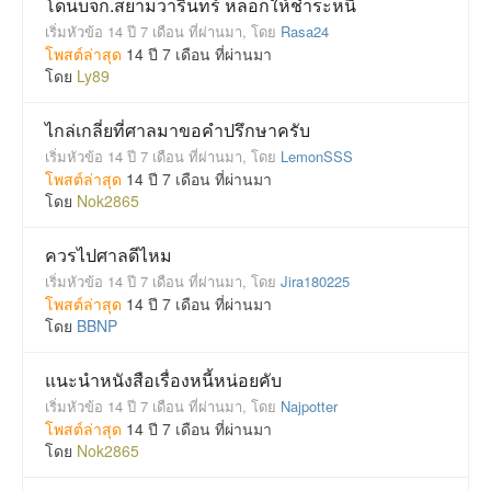
โดนบจก.สยามวารินทร์ หลอกให้ชำระหนี้
เริ่มหัวข้อ 14 ปี 7 เดือน ที่ผ่านมา, โดย
Rasa24
โพสต์ล่าสุด
14 ปี 7 เดือน ที่ผ่านมา
โดย
Ly89
ไกล่เกลี่ยที่ศาลมาขอคำปรึกษาครับ
เริ่มหัวข้อ 14 ปี 7 เดือน ที่ผ่านมา, โดย
LemonSSS
โพสต์ล่าสุด
14 ปี 7 เดือน ที่ผ่านมา
โดย
Nok2865
ควรไปศาลดีไหม
เริ่มหัวข้อ 14 ปี 7 เดือน ที่ผ่านมา, โดย
Jira180225
โพสต์ล่าสุด
14 ปี 7 เดือน ที่ผ่านมา
โดย
BBNP
แนะนำหนังสือเรื่องหนี้หน่อยคับ
เริ่มหัวข้อ 14 ปี 7 เดือน ที่ผ่านมา, โดย
Najpotter
โพสต์ล่าสุด
14 ปี 7 เดือน ที่ผ่านมา
โดย
Nok2865