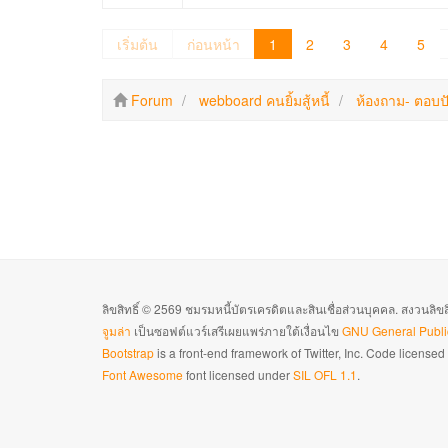
เริ่มต้น
ก่อนหน้า
1
2
3
4
5
Forum
webboard คนยิ้มสู้หนี้
ห้องถาม- ตอบป
ลิขสิทธิ์ © 2569 ชมรมหนี้บัตรเครดิตและสินเชื่อส่วนบุคคล. สงวนลิข
จูมล่า
เป็นซอฟต์แวร์เสรีเผยแพร่ภายใต้เงื่อนไข
GNU General Publi
Bootstrap
is a front-end framework of Twitter, Inc. Code license
Font Awesome
font licensed under
SIL OFL 1.1
.