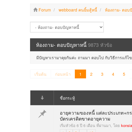
Forum
webboard คนยิ้มสู้หนี้
ห้องถาม- ตอบป
ห้องถาม- ตอบปัญหาหนี้
9873 หัวข้อ
มีปัญหาเรามาคุยกันค่ะ ถามมา ตอบไป กับวิธีการแก้ไ
เริ่มต้น
ก่อนหน้า
1
2
3
4
5
ชื่อกระทู้
อายุความของหนี้ แต่ละประเภท+กร
บัตรเครดิตขาดอายุความ
เริ่มหัวข้อ 6 ปี 6 เดือน ที่ผ่านมา, โดย
konsi